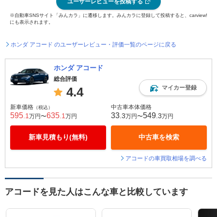
ユーザーレビューを投稿する
※自動車SNSサイト「みんカラ」に遷移します。みんカラに登録して投稿すると、carview!
にも表示されます。
ホンダ アコード のユーザーレビュー・評価一覧のページに戻る
ホンダ アコード
総合評価
マイカー登録
4.4
新車価格
中古車本体価格
（税込）
595
635
33
549
.1
.1
.3
.3
万円〜
万円
万円〜
万円
新車見積もり(無料)
中古車を検索
アコードの車買取相場を調べる
アコードを見た人はこんな車と比較しています