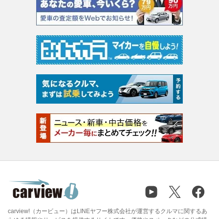
carview!（カービュー）はLINEヤフー株式会社が運営するクルマに関するあ