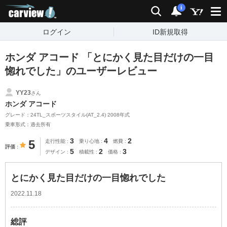
carview!
検索
通知
i
ログイン
ID新規取得
ホンダ アコード 「とにかく見た目だけの一目
惚れでした」のユーザーレビュー
YY23
さん
ホンダ アコード
グレード：24TL_スポーツスタイル(AT_2.4) 2008年式
乗車形式：過去所有
3
4
2
5
走行性能
乗り心地
燃費
評価
5
2
3
デザイン
積載性
価格
とにかく見た目だけの一目惚れでした
2022.11.18
総評