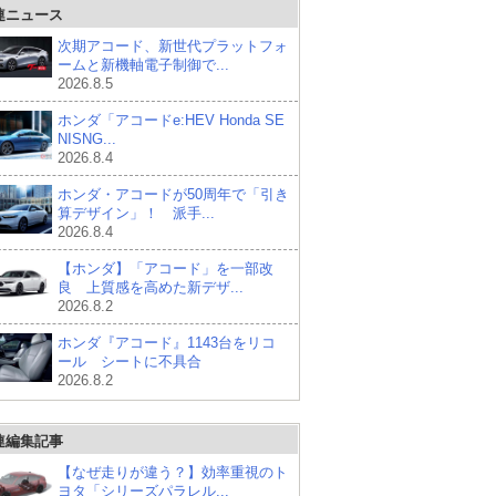
連ニュース
次期アコード、新世代プラットフォ
ームと新機軸電子制御で...
2026.8.5
ホンダ「アコードe:HEV Honda SE
NISNG...
2026.8.4
ホンダ・アコードが50周年で「引き
算デザイン」！ 派手...
2026.8.4
【ホンダ】「アコード」を一部改
良 上質感を高めた新デザ...
2026.8.2
ホンダ『アコード』1143台をリコ
ール シートに不具合
2026.8.2
連編集記事
【なぜ走りが違う？】効率重視のト
ヨタ「シリーズパラレル...