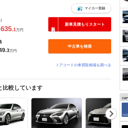
マイカー登録
込）
新車見積もりスタート
635
.1
〜
万円
格
中古車を検索
49
.3
万円
アコードの車買取相場を調べる
と比較しています
ca
Nex
t