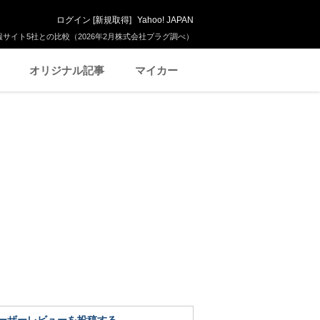
ログイン
[
新規取得
]
Yahoo! JAPAN
サイト5社との比較（2026年2月株式会社プラグ調べ）
オリジナル記事
マイカー