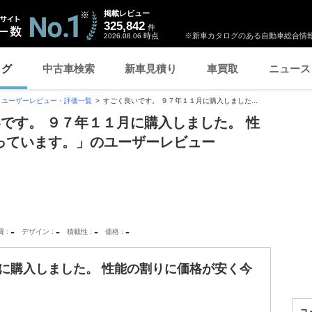
掲載レビュー
325,842
件
時点
※新車カタログのある自動車総合情報
2026.08.06
ログ
中古車検索
新車見積り
車買取
ニュース
ユーザーレビュー・評価一覧
すごく良いです。 ９７年１１月に購入しました...
いです。 ９７年１１月に購入しました。 性
っています。」のユーザーレビュー
-
-
-
-
費
デザイン
積載性
価格
に購入しました。 性能の割りに価格が安く今