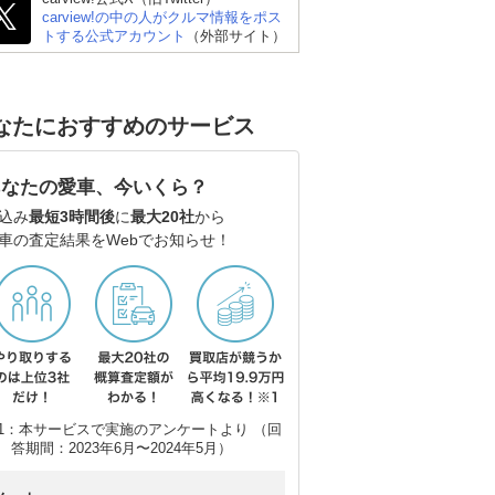
carview!の中の人がクルマ情報をポス
リッ
BMW 3シリーズ セダン
BMW M3 セダン
スバ
トする公式アカウント
（外部サイト）
なたにおすすめのサービス
あなたの愛車、今いくら？
込み
最短3時間後
に
最大20社
から
車の査定結果をWebでお知らせ！
1：本サービスで実施のアンケートより （回
答期間：2023年6月〜2024年5月）