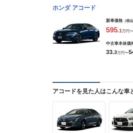
ホンダ アコード
新車価格
（税
595
.1
万円
中古車本体価
33
5
.3
万円
〜
アコードを見た人はこんな車