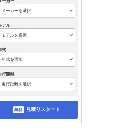
メーカー
モデル
年式
走行距離
見積りスタート