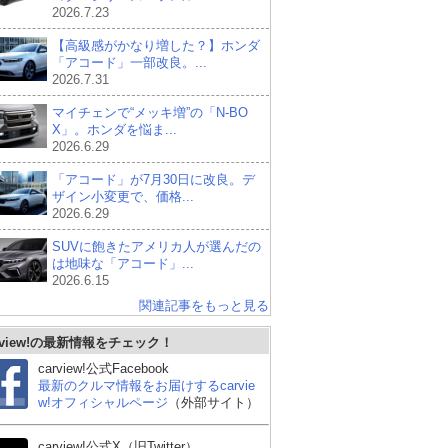
2026.7.23
【高級感がかなり増した？】ホンダ
「アコード」一部改良。...
2026.7.31
マイチェンで“メッキ増”の「N-BO
X」。ホンダを悩ま...
2026.6.29
「アコード」が7月30日に改良。デ
ザイン小変更で、価格...
2026.6.29
SUVに飽きたアメリカ人が選んだの
は地味な「アコード」...
2026.6.15
関連記事をもっと見る
rview!の最新情報をチェック！
carview!公式Facebook
最新のクルマ情報をお届けするcarvie
w!オフィシャルページ
（外部サイト）
carview!公式X（旧Twitter）