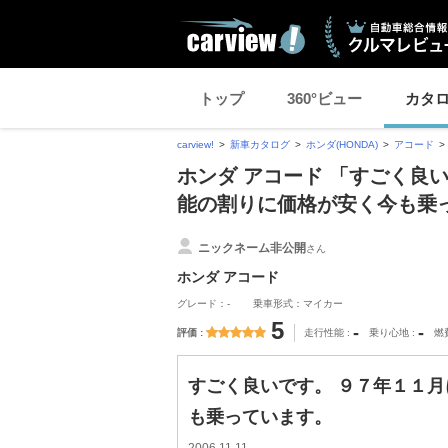
トップ
360°ビュー
カタ
carview!
新車カタログ
ホンダ(HONDA)
アコード
ホンダ アコード 「すごく良
能の割りに価格が安く今も乗
ニックネーム非公開
さん
ホンダ アコード
グレード：-
乗車形式：マイカー
5
-
-
評価
走行性能
乗り心地
燃
すごく良いです。 ９７年１１月
も乗っています。