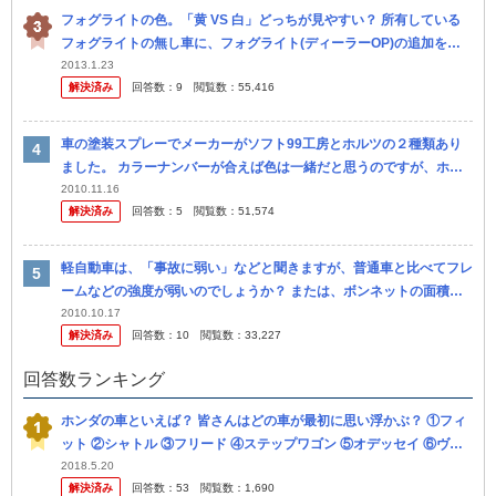
フォグライトの色。「黄 VS 白」どっちが見やすい？ 所有している
フォグライトの無し車に、フォグライト(ディーラーOP)の追加を検
討している者です。 発光色が黄色と白色の２種類あるのですが、特
2013.1.23
解決済み
回答数：
9
閲覧数：
55,416
に...
車の塗装スプレーでメーカーがソフト99工房とホルツの２種類あり
ました。 カラーナンバーが合えば色は一緒だと思うのですが、ホル
ツの方は上、 下塗りがありソフト99工房は上塗りだけでした。 ソフ
2010.11.16
解決済み
回答数：
5
閲覧数：
51,574
ト9...
軽自動車は、「事故に弱い」などと聞きますが、普通車と比べてフレ
ームなどの強度が弱いのでしょうか？ または、ボンネットの面積が
狭いから正面衝突した場合、運転席に衝撃の伝わりが大きいからでし
2010.10.17
解決済み
回答数：
10
閲覧数：
33,227
ょうか？ 普
回答数ランキング
ホンダの車といえば？ 皆さんはどの車が最初に思い浮かぶ？ ①フィ
ット ②シャトル ③フリード ④ステップワゴン ⑤オデッセイ ⑥ヴェ
ゼル ⑦CR-V ⑧CR-Z ⑨NSX ⑩レジェンド ⑪シ...
2018.5.20
解決済み
回答数：
53
閲覧数：
1,690