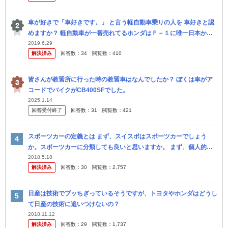
車が好きで「車好きです。」 と言う軽自動車乗りの人を 車好きと認
めますか？ 軽自動車が一番売れてるホンダはＦ－１に唯一日本から
参戦してる メーカーで車好きに支えられてるメーカーです。 本当は
2019.6.29
解決済み
回答数：
34
閲覧数：
410
フィ...
皆さんが教習所に行った時の教習車はなんでしたか？ ぼくは車がア
コードでバイクがCB400SFでした。
2025.1.14
回答受付終了
回答数：
31
閲覧数：
421
スポーツカーの定義とは まず、スイスポはスポーツカーでしょう
か。スポーツカーに分類しても良いと思いますか。 まず、個人的見
解から(と言っても自分は高校生なので父の意見) 父はZC33Sを入庫
2018.5.18
解決済み
回答数：
30
閲覧数：
2,757
し...
日産は技術でブッちぎっているそうですが、トヨタやホンダはどうし
て日産の技術に追いつけないの？
2018.11.12
解決済み
回答数：
29
閲覧数：
1,737