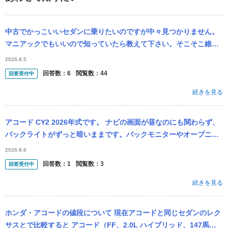
中古でかっこいいセダンに乗りたいのですが中々見つかりません。
マニアックでもいいので知っていたら教えて下さい。そこそこ維持
費が安いと助かります。予算は250万。 候補としてあげていたの
2026.8.5
は、 ...
回答数：
6
閲覧数：
44
回答受付中
続きを見る
アコード CY2 2026年式です。 ナビの画面が昼なのにも関わらず、
バックライトがずっと暗いままです。バックモニターやオープニン
グ画面は明るい為、バグかなと思っております。 最近、最新のプロ
2026.8.6
グ...
回答数：
1
閲覧数：
3
回答受付中
続きを見る
ホンダ・アコードの値段について 現在アコードと同じセダンのレク
サスとで比較すると アコード（FF、2.0L ハイブリッド、147馬