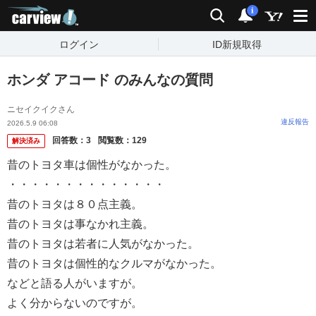
carview!
検索
通知
i
ログイン
ID新規取得
ホンダ アコード のみんなの質問
ニセイクイクさん
違反報告
2026.5.9 06:08
回答数：
3
閲覧数：
129
解決済み
昔のトヨタ車は個性がなかった。
・・・・・・・・・・・・・・
昔のトヨタは８０点主義。
昔のトヨタは事なかれ主義。
昔のトヨタは若者に人気がなかった。
昔のトヨタは個性的なクルマがなかった。
などと語る人がいますが。
よく分からないのですが。