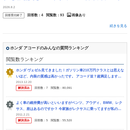
力） 5,951,000～6,351,400円 レクサスIS（...
2026.8.2
回答数：
4
閲覧数：
93
画像あり
回答受付終了
続きを見る
ホンダ アコードのみんなの質問ランキング
閲覧数ランキング
ホンダ ヴェゼル見てきました！ガソリン車210万円クラスとは思えな
いほど、内装の質感は高かったです。 アコード並？超満足します。
せめて、4ドアか3ドアが良かったです。 多分かなり売れますね。...
2013.12.20
解決済み
回答数：
7
閲覧数：
80,091
よく車の維持費が高いといいますがベンツ、アウディ、BMW、レク
サス、差はあるのですか？ 今家族がレクサスに乗ってますが私の車
を買いたいと思ってます。 ぶつけたりした時はそれ相応は覚悟して
2011.2.21
解決済み
回答数：
5
閲覧数：
55,520
ますがそ...