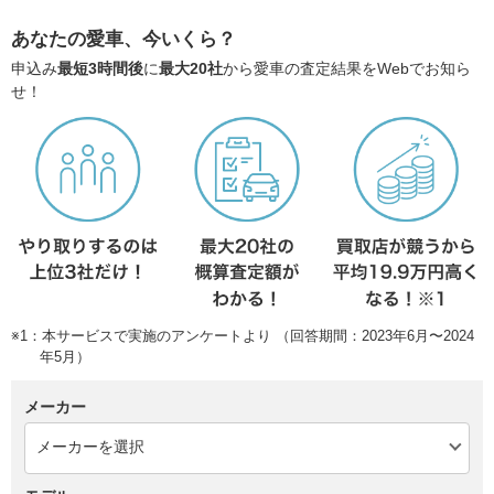
あなたの愛車、今いくら？
申込み
最短3時間後
に
最大20社
から愛車の査定結果をWebでお知ら
せ！
※1：本サービスで実施のアンケートより （回答期間：2023年6月〜2024
年5月）
メーカー