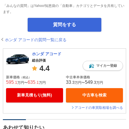
「みんなの質問」はYahoo!知恵袋の「自動車」カテゴリとデータを共有してい
ます。
質問をする
ホンダ アコードの質問一覧に戻る
ホンダ アコード
総合評価
マイカー登録
4.4
新車価格
中古車本体価格
（税込）
595
635
33
549
.1
.1
.3
.3
万円〜
万円
万円〜
万円
新車見積もり(無料)
中古車を検索
アコードの車買取相場を調べる
あわせて知りたい