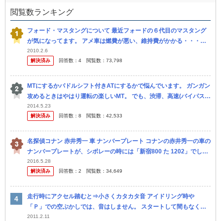
閲覧数ランキング
フォード・マスタングについて 最近フォードの６代目のマスタング
が気になってます。 アメ車は燃費が悪い、維持費がかかる・・・。
などのイメージが強く興味はなかったのですが、実車が走っているの
2010.2.6
解決済み
回答数：
4
閲覧数：
73,798
を初め...
MTにするかパドルシフト付きATにするかで悩んでいます。 ガンガン
攻めるときはやはり運転の楽しいMT。 でも、渋滞、高速(バイパス)
を走るときなどではATの方がいい。 そこで思ったのですが、最近...
2014.5.23
解決済み
回答数：
8
閲覧数：
42,533
名探偵コナン 赤井秀一 車 ナンバープレート コナンの赤井秀一の車の
ナンバープレートが、シボレーの時には「新宿800 た 1202」でした
が、新しいマスタングの時は「新宿330 た 1202」で...
2016.5.28
解決済み
回答数：
2
閲覧数：
34,649
走行時にアクセル踏むと⇒小さくカタカタ音 アイドリング時や
「Ｐ」での空ぶかしでは、音はしません。 スタートして間もなく、
エンジンルームから？小さくカタカタ音が・・・。 アクセルを踏ん
2011.2.11