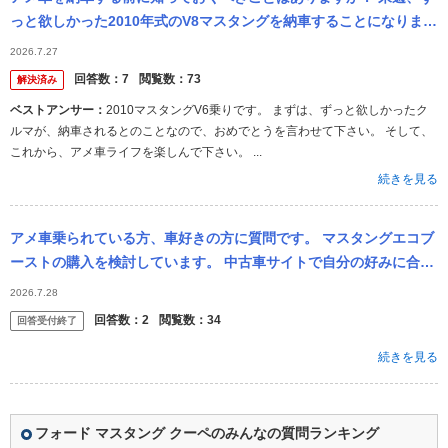
っと欲しかった2010年式のV8マスタングを納車することになりまし
た。 車のことはそこそこ詳しいつもりですが、FRスポーツカー、
2026.7.27
ま...
回答数：
7
閲覧数：
73
解決済み
ベストアンサー：
2010マスタングV6乗りです。 まずは、ずっと欲しかったク
ルマが、納車されるとのことなので、おめでとうを言わせて下さい。 そして、
これから、アメ車ライフを楽しんで下さい。 ...
続きを見る
アメ車乗られている方、車好きの方に質問です。 マスタングエコブ
ーストの購入を検討しています。 中古車サイトで自分の好みに合う
車両が見つかったのですが、その価格が他の同クラスの物に比べ少
2026.7.28
し高い気...
回答数：
2
閲覧数：
34
回答受付終了
続きを見る
フォード マスタング クーペのみんなの質問ランキング