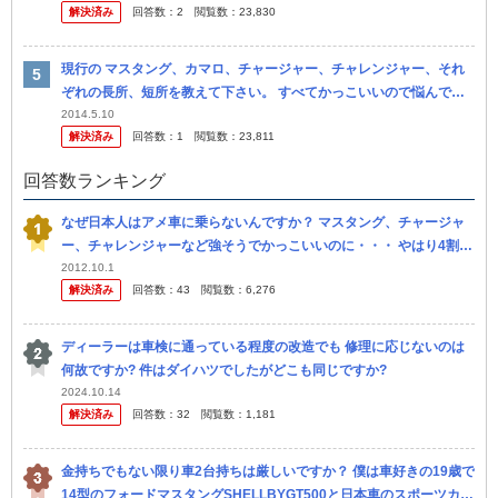
解決済み
回答数：
2
閲覧数：
23,830
でいるあ...
現行の マスタング、カマロ、チャージャー、チャレンジャー、それ
ぞれの長所、短所を教えて下さい。 すべてかっこいいので悩んでま
す。
2014.5.10
解決済み
回答数：
1
閲覧数：
23,811
回答数ランキング
なぜ日本人はアメ車に乗らないんですか？ マスタング、チャージャ
ー、チャレンジャーなど強そうでかっこいいのに・・・ やはり4割が
軽を占める貧乏人ばかりな市場だからアメ車の高級感は否定されてし
2012.10.1
解決済み
回答数：
43
閲覧数：
6,276
まうん...
ディーラーは車検に通っている程度の改造でも 修理に応じないのは
何故ですか? 件はダイハツでしたがどこも同じですか?
2024.10.14
解決済み
回答数：
32
閲覧数：
1,181
金持ちでもない限り車2台持ちは厳しいですか？ 僕は車好きの19歳で
14型のフォードマスタングSHELLBYGT500と日本車のスポーツカー