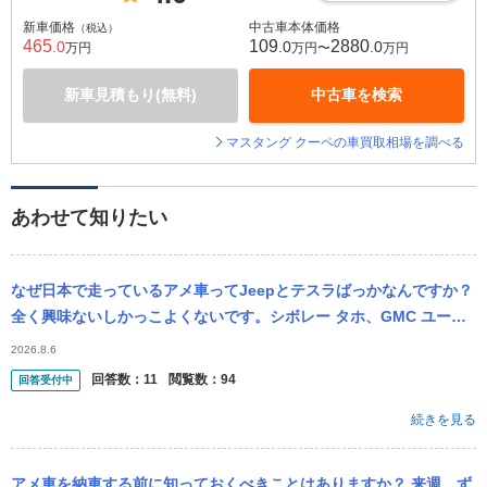
新車価格
中古車本体価格
（税込）
465
109
2880
.0
.0
.0
万円
万円〜
万円
新車見積もり(無料)
中古車を検索
マスタング クーペの車買取相場を調べる
あわせて知りたい
なぜ日本で走っているアメ車ってJeepとテスラばっかなんですか？
全く興味ないしかっこよくないです。シボレー タホ、GMC ユーコ
ン、フォード エクスプローラー、フォード マスタング、シボレー
2026.8.6
...
回答数：
11
閲覧数：
94
回答受付中
続きを見る
アメ車を納車する前に知っておくべきことはありますか？ 来週、ず