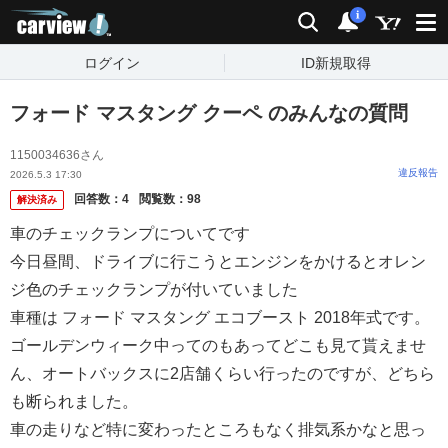
carview!
検索
通知
i
ログイン
ID新規取得
フォード マスタング クーペ のみんなの質問
1150034636さん
違反報告
2026.5.3 17:30
回答数：
4
閲覧数：
98
解決済み
車のチェックランプについてです
今日昼間、ドライブに行こうとエンジンをかけるとオレン
ジ色のチェックランプが付いていました
車種は フォード マスタング エコブースト 2018年式です。
ゴールデンウィーク中ってのもあってどこも見て貰えませ
ん、オートバックスに2店舗くらい行ったのですが、どちら
も断られました。
車の走りなど特に変わったところもなく排気系かなと思っ