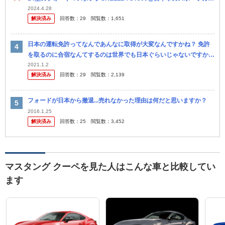
(BNR34,FD3S,GRヤリス,A80スープラ,)の...
2024.4.28
解決済み
回答数：
29
閲覧数：
1,651
日本の運転免許ってなんであんなに取得が大変なんですかね？ 免許
を取るのに合宿なんてするのは世界でも日本ぐらいじゃないですか？
自分は初めて免許を取ったのはアメリカで、もちろん教習所なんて行
2021.1.2
解決済み
回答数：
29
閲覧数：
2,139
ってな...
フォードが日本から撤退...売れなかった理由は何だと思いますか？
2016.1.25
解決済み
回答数：
25
閲覧数：
3,452
マスタング クーペを見た人はこんな車と比較してい
ます