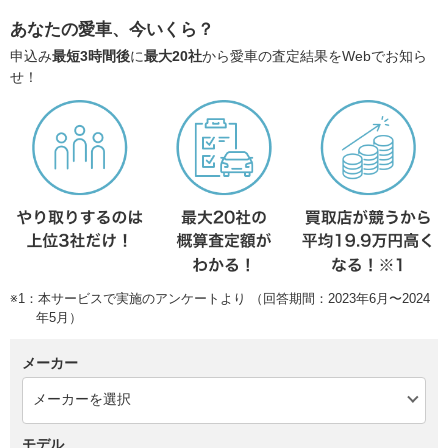
あなたの愛車、今いくら？
申込み
最短3時間後
に
最大20社
から愛車の査定結果をWebでお知ら
せ！
※1：本サービスで実施のアンケートより （回答期間：2023年6月〜2024
年5月）
メーカー
モデル