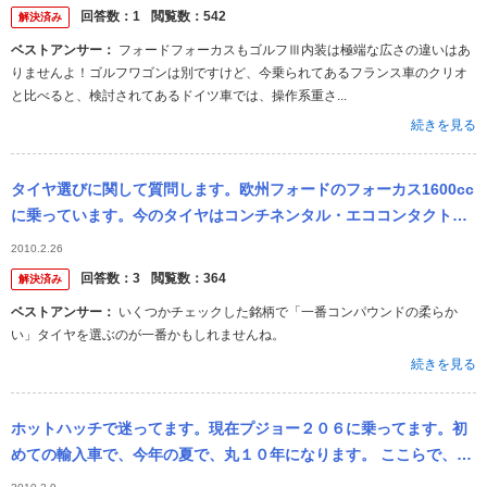
回答数：
1
閲覧数：
542
解決済み
ベストアンサー：
フォードフォーカスもゴルフⅢ内装は極端な広さの違いはあ
りませんよ！ゴルフワゴンは別ですけど、今乗られてあるフランス車のクリオ
と比べると、検討されてあるドイツ車では、操作系重さ...
続きを見る
タイヤ選びに関して質問します。欧州フォードのフォーカス1600cc
に乗っています。今のタイヤはコンチネンタル・エココンタクトで
履き替えを考えています。 ダンロップ・ルマン、ファルケン・ジー
2010.2.26
クス、...
回答数：
3
閲覧数：
364
解決済み
ベストアンサー：
いくつかチェックした銘柄で「一番コンパウンドの柔らか
い」タイヤを選ぶのが一番かもしれませんね。
続きを見る
ホットハッチで迷ってます。現在プジョー２０６に乗ってます。初
めての輸入車で、今年の夏で、丸１０年になります。 ここらで、ま
じなホットハッチに乗り換えようかなと考えてます。候補車 フォー