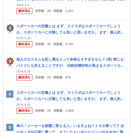
メッキをピカピカに磨いていたりなどバリ改造したプリウスなんです
2023.3.2
解決済み
回答数：
45
閲覧数：
1,427
が...
スポーツカーの定義とは まず、スイスポはスポーツカーでしょう
か。スポーツカーに分類しても良いと思いますか。 まず、個人的見
解から(と言っても自分は高校生なので父の意見) 父はZC33Sを入庫
2018.5.18
解決済み
回答数：
30
閲覧数：
2,757
し...
他人のカスタムを貶し罵る人って余裕なさすぎません？ (笑) 車にも
バイクにも言えることですが、 比較的嗜好性が高まるスポーツカー
であったり、バイクで言えば移動の足の範囲を超える排気量帯(250...
2016.8.28
解決済み
回答数：
24
閲覧数：
879
スポーツカーの定義とは まず、スイスポはスポーツカーでしょう
か。スポーツカーに分類しても良いと思いますか。 まず、個人的見
解から(と言っても自分は高校生なので父の意見) 父はZC33Sを入庫
2018.9.22
解決済み
回答数：
20
閲覧数：
1,005
し...
車の「メーカーを頻繁に変える人」いますよね？トヨタ乗ってて 次
はホンダや日産に乗って。そうしたらいきなりベンツやＢＭＷに乗っ