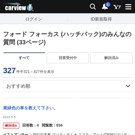
carview!
検索
通知
i
ログイン
ID新規取得
フォード フォーカス (ハッチバック)のみんなの
質問 (33ページ)
すべて
回答受付中
解決済み
327
件中321～327件を表示
黄緑色の車を教えて下さい。
2010.5.5
回答数：
4
閲覧数：
656
解決済み
ベストアンサー：
現行日本車 マツダ・デミオ スズキ・アルト(OEMのマツダ・