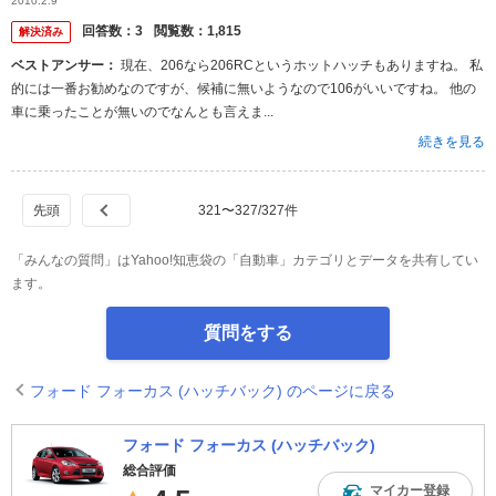
2010.2.9
カスＲＳ ...
回答数：
3
閲覧数：
1,815
解決済み
ベストアンサー：
現在、206なら206RCというホットハッチもありますね。 私
的には一番お勧めなのですが、候補に無いようなので106がいいですね。 他の
車に乗ったことが無いのでなんとも言えま...
続きを見る
321
〜
327
/
327
件
「みんなの質問」はYahoo!知恵袋の「自動車」カテゴリとデータを共有してい
ます。
質問をする
フォード フォーカス (ハッチバック) のページに戻る
フォード フォーカス (ハッチバック)
総合評価
マイカー登録