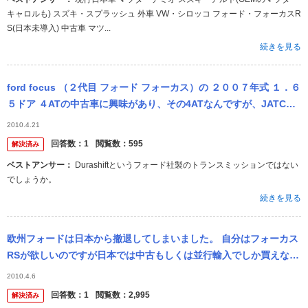
キャロルも) スズキ・スプラッシュ 外車 VW・シロッコ フォード・フォーカスR
S(日本未導入) 中古車 マツ...
続きを見る
ford focus （２代目 フォード フォーカス）の ２００７年式 １．６
５ドア ４ATの中古車に興味があり、その4ATなんですが、JATCO
製（≒日本製）か FORD内製か ご存知の方ご...
2010.4.21
回答数：
1
閲覧数：
595
解決済み
ベストアンサー：
Durashiftというフォード社製のトランスミッションではない
でしょうか。
続きを見る
欧州フォードは日本から撤退してしまいました。 自分はフォーカス
RSが欲しいのですが日本では中古もしくは並行輸入でしか買えない
のでしょうか? フォードに詳しい方の情報をお待ちしてます。
2010.4.6
回答数：
1
閲覧数：
2,995
解決済み