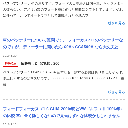
ベストアンサー：
その通りです。フォードの日本法人は国産車とキャラクター
の被らない、アメリカ製のフォード車に絞った展開にシフトしています。それ
に伴って、かつてオートラマとして組織された各地のフ...
続きを見る
車のバッテリーについて質問です。 フォーカス2.0 のバッテリーな
のですが、ディーラーに聞いたら 60Ah CCA590A なら大丈夫と言
われました。 60Ah CCA590A この数値は必...
2010.3.30
回答数：
2
閲覧数：
266
解決済み
ベストアンサー：
60Ah CCA590A 必ずしも一致する必要はありませんが それ
以上低くするのはマズいです。 560030.060.105314.98AB.10655CA12V ↑一番
前...
続きを見る
フォードフォーカス（1.6 GHIA 2000年)とVWゴルフ（Ⅲ 1996年）
の比較 車に全く詳しくないので見当はずれな比較かもしれません
が、中古車購入を見当しており、上記二車が予算内で見つか...
2010.3.16