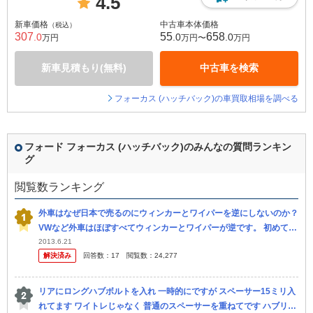
4.5
新車価格
中古車本体価格
（税込）
307
55
658
.0
.0
.0
万円
万円〜
万円
新車見積もり(無料)
中古車を検索
フォーカス (ハッチバック)の車買取相場を調べる
フォード フォーカス (ハッチバック)のみんなの質問ランキン
グ
閲覧数ランキング
外車はなぜ日本で売るのにウィンカーとワイパーを逆にしないのか？
VWなど外車はほぼすべてウィンカーとワイパーが逆です。 初めて独
車に乗ったときウィンカーとワイパーを何度も間違えてしまいまし
2013.6.21
解決済み
回答数：
17
閲覧数：
24,277
た。 ...
リアにロングハブボルトを入れ 一時的にですが スペーサー15ミリ入
れてます ワイトレじゃなく 普通のスペーサーを重ねてです ハブリン