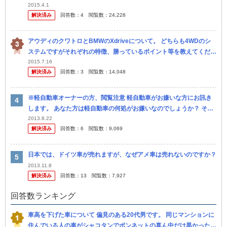
グつけるなら ワイトレしか無理でしょうか？
2015.4.1
解決済み
回答数：
4
閲覧数：
24,228
アウディのクワトロとBMWのXdriveについて。 どちらも4WDのシ
ステムですがそれぞれの特徴、勝っているポイント等を教えてくださ
い。
2015.7.16
解決済み
回答数：
3
閲覧数：
14,048
※軽自動車オーナーの方、閲覧注意 軽自動車がお嫌いな方にお訊き
します。 あなた方は軽自動車の何処がお嫌いなのでしょうか？ それ
とも、軽自動車に乗る人間がお嫌いなのでしょうか？ あと本当...
2013.8.22
解決済み
回答数：
6
閲覧数：
9,069
日本では、ドイツ車が売れますが、なぜアメ車は売れないのですか？
2013.11.8
解決済み
回答数：
13
閲覧数：
7,927
回答数ランキング
車高を下げた車について 偏見のある20代男です。 同じマンションに
住んでいる人の車がシャコタンでボンネットの真ん中だけ黒かったり