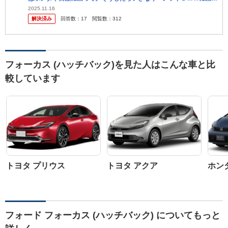
て、 またマツダに買えたりする人。 別に本人が好きな車に乗ってる
2025.11.16
解決済み
回答数：
17
閲覧数：
312
だけだ...
フォーカス (ハッチバック)を見た人はこんな車と比
較しています
トヨタ プリウス
トヨタ アクア
ホン
フォード フォーカス (ハッチバック) についてもっと