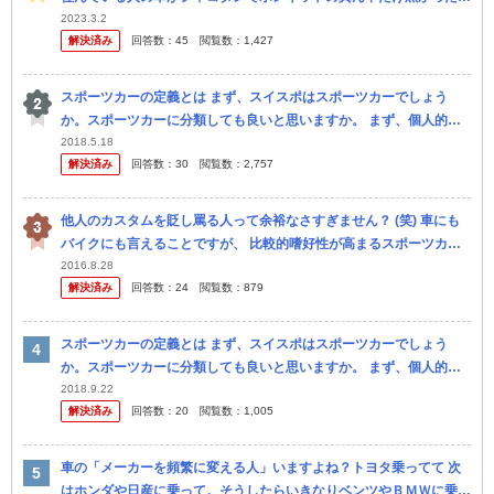
メッキをピカピカに磨いていたりなどバリ改造したプリウスなんです
2023.3.2
解決済み
回答数：
45
閲覧数：
1,427
が...
スポーツカーの定義とは まず、スイスポはスポーツカーでしょう
か。スポーツカーに分類しても良いと思いますか。 まず、個人的見
解から(と言っても自分は高校生なので父の意見) 父はZC33Sを入庫
2018.5.18
解決済み
回答数：
30
閲覧数：
2,757
し...
他人のカスタムを貶し罵る人って余裕なさすぎません？ (笑) 車にも
バイクにも言えることですが、 比較的嗜好性が高まるスポーツカー
であったり、バイクで言えば移動の足の範囲を超える排気量帯(250...
2016.8.28
解決済み
回答数：
24
閲覧数：
879
スポーツカーの定義とは まず、スイスポはスポーツカーでしょう
か。スポーツカーに分類しても良いと思いますか。 まず、個人的見
解から(と言っても自分は高校生なので父の意見) 父はZC33Sを入庫
2018.9.22
解決済み
回答数：
20
閲覧数：
1,005
し...
車の「メーカーを頻繁に変える人」いますよね？トヨタ乗ってて 次
はホンダや日産に乗って。そうしたらいきなりベンツやＢＭＷに乗っ