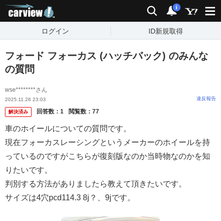
carview!
検索
通知
i
ログイン
ID新規取得
フォード フォーカス (ハッチバック) のみんな
の質問
wse********さん
違反報告
2025.11.26 23:03
回答数：
1
閲覧数：
77
解決済み
車のホイールについての質問です。
現在フォーカスレーシングというメーカーのホイールを持
っているのですがこちらが復刻版なのか当時物なのかを知
りたいです。
判別する方法がありましたら教えて頂きたいです。
サイズは4穴pcd114.3 8j？、9jです。