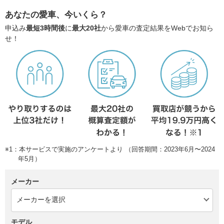
あなたの愛車、今いくら？
申込み
最短3時間後
に
最大20社
から愛車の査定結果をWebでお知ら
せ！
※1：本サービスで実施のアンケートより （回答期間：2023年6月〜2024
年5月）
メーカー
モデル