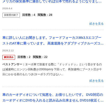
メリカの保安基準に適合していれば日本で売れるようになりました
が、 結局アメリカメーカーはその制度を使ってませんよね？何故で
2026.6.4
すか？ 日本...
回答数：
4
閲覧数：
28
回答受付終了
続きを見る
車に詳しい人にお聞きします。フォードフォーカスMk3.5エコブー
ストのAT車に乗っています。 高速道路をアダプティブクルーズコン
トロールで100kmほどで走っていて前の車に詰まり車速が落ちたあ
2026.2.12
と...
回答数：
2
閲覧数：
22
解決済み
ベストアンサー：
ターボ車で加速する際に『ドッドッドッ』という音がするの
は減速時にエンジン回転数が2000rpmを下回って、再加速時にブースト圧が十
分にかかる前のもたつき(ターボラグ)ではない...
続きを見る
車のカーオディオについて知恵を、お借りしたいです。 DVD対応の
カーオディオにDVDを入れると読み込み出来ません DVD10枚近く再