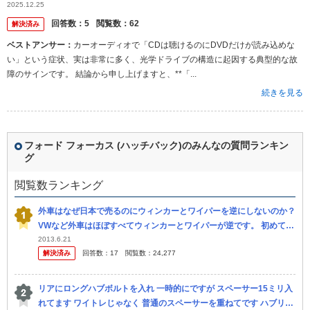
生かけましたが読み込みませんでした。 家のプレーヤー、他のカ
2025.12.25
ー...
回答数：
5
閲覧数：
62
解決済み
ベストアンサー：
カーオーディオで「CDは聴けるのにDVDだけが読み込めな
い」という症状、実は非常に多く、光学ドライブの構造に起因する典型的な故
障のサインです。 結論から申し上げますと、**「...
続きを見る
フォード フォーカス (ハッチバック)のみんなの質問ランキン
グ
閲覧数ランキング
外車はなぜ日本で売るのにウィンカーとワイパーを逆にしないのか？
VWなど外車はほぼすべてウィンカーとワイパーが逆です。 初めて独
車に乗ったときウィンカーとワイパーを何度も間違えてしまいまし
2013.6.21
解決済み
回答数：
17
閲覧数：
24,277
た。 ...
リアにロングハブボルトを入れ 一時的にですが スペーサー15ミリ入
れてます ワイトレじゃなく 普通のスペーサーを重ねてです ハブリン