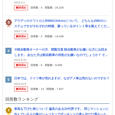
グつけるなら ワイトレしか無理でしょうか？
2015.4.1
解決済み
回答数：
4
閲覧数：
24,228
アウディのクワトロとBMWのXdriveについて。 どちらも4WDのシ
ステムですがそれぞれの特徴、勝っているポイント等を教えてくださ
い。
2015.7.16
解決済み
回答数：
3
閲覧数：
14,048
※軽自動車オーナーの方、閲覧注意 軽自動車がお嫌いな方にお訊き
します。 あなた方は軽自動車の何処がお嫌いなのでしょうか？ それ
とも、軽自動車に乗る人間がお嫌いなのでしょうか？ あと本当...
2013.8.22
解決済み
回答数：
6
閲覧数：
9,069
日本では、ドイツ車が売れますが、なぜアメ車は売れないのですか？
2013.11.8
解決済み
回答数：
13
閲覧数：
7,927
回答数ランキング
車高を下げた車について 偏見のある20代男です。 同じマンションに
住んでいる人の車がシャコタンでボンネットの真ん中だけ黒かったり