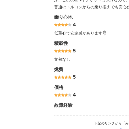
が、この600ハイブリッドはDCTなので
普通のトルコンからの乗り換えでも安心
乗り心地
4
低重心で安定感があります👌
積載性
5
文句なし
燃費
5
価格
4
故障経験
下記のリンクから「み