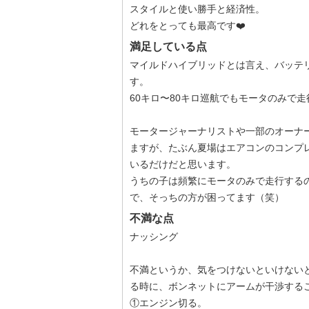
スタイルと使い勝手と経済性。
どれをとっても最高です❤️
満足している点
マイルドハイブリッドとは言え、バッテ
す。
60キロ〜80キロ巡航でもモータのみで
モータージャーナリストや一部のオーナ
ますが、たぶん夏場はエアコンのコンプ
いるだけだと思います。
うちの子は頻繁にモータのみで走行する
で、そっちの方が困ってます（笑）
不満な点
ナッシング
不満というか、気をつけないといけない
る時に、ボンネットにアームが干渉する
①エンジン切る。