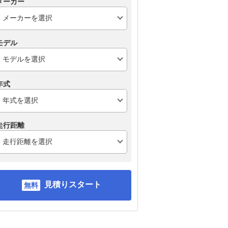
メーカー
モデル
トヨタ ヤリス
スズキ アルト
ス
年式
走行距離
見積りスタート