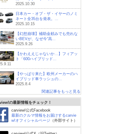
2025.10.30
日本カー・オブ・ザ・イヤーのノミ
ネート全35台を発表。...
2025.10.15
【幻想崩壊】補助金頼みでも売れな
いBEVが、なぜ今“高...
2025.9.26
【かわええじゃないか…】フィアッ
ト「600ハイブリッド...
5.9.11
【やっぱり来た】欧州メーカーのハ
イブリッド車ラッシュの...
2025.8.4
関連記事をもっと見る
rview!の最新情報をチェック！
carview!公式Facebook
最新のクルマ情報をお届けするcarvie
w!オフィシャルページ
（外部サイト）
carview!公式X（旧Twitter）