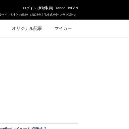
ログイン
[
新規取得
]
Yahoo! JAPAN
サイト5社との比較（2026年2月株式会社プラグ調べ）
オリジナル記事
マイカー