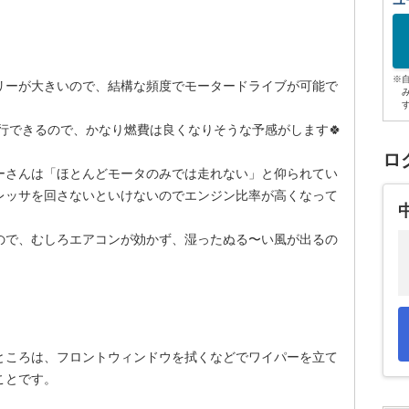
ユ
※
リーが大きいので、結構な頻度でモータードライブが可能で
走行できるので、かなり燃費は良くなりそうな予感がします🍀
ロ
ーさんは「ほとんどモータのみでは走れない」と仰られてい
レッサを回さないといけないのでエンジン比率が高くなって
ので、むしろエアコンが効かず、湿ったぬる〜い風が出るの
ところは、フロントウィンドウを拭くなどでワイパーを立て
ことです。