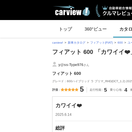
トップ
360°ビュー
カタ
carview!
新車カタログ
フィアット(FIAT)
600
ユ
フィアット 600 「カワイイ
y@ss-Type976
さん
フィアット 600
グレード：600ハイブリッド ラ プリマ_RHD(DCT_1.2) 20
5
5
4
評価
走行性能
乗り心地
カワイイ❤️
2025.6.14
総評