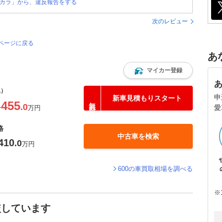
カラ」から、違反報告をする
次のレビュー
のページに戻る
あ
マイカー登録
込）
申
新車見積もりスタート
455
.0
愛
〜
万円
格
中古車を検索
410
.0
万円
600の車買取相場を調べる
※
較しています