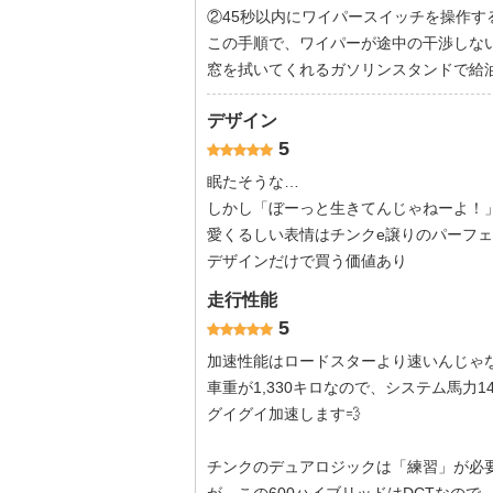
②45秒以内にワイパースイッチを操作す
この手順で、ワイパーが途中の干渉しな
窓を拭いてくれるガソリンスタンドで給
デザイン
5
眠たそうな…
しかし「ぼーっと生きてんじゃねーよ！
愛くるしい表情はチンクe譲りのパーフェ
デザインだけで買う価値あり
走行性能
5
加速性能はロードスターより速いんじゃ
車重が1,330キロなので、システム馬力1
グイグイ加速します💨
チンクのデュアロジックは「練習」が必