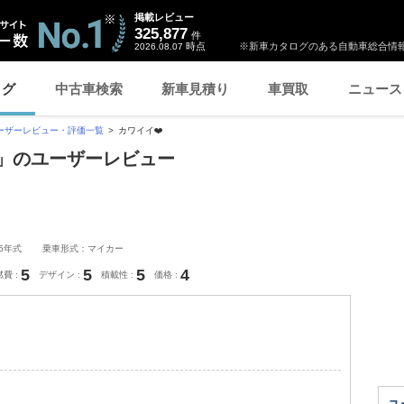
掲載レビュー
325,877
件
時点
※新車カタログのある自動車総合情報
2026.08.07
ログ
中古車検索
新車見積り
車買取
ニュース
ーザーレビュー・評価一覧
カワイイ❤️
❤️」のユーザーレビュー
25年式
乗車形式：マイカー
5
5
5
4
燃費
デザイン
積載性
価格