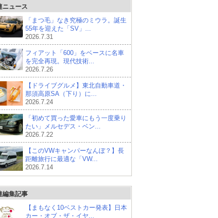
連ニュース
「まつ毛」なき究極のミウラ。誕生
55年を迎えた「SV」...
2026.7.31
フィアット「600」をベースに名車
を完全再現。現代技術...
2026.7.26
【ドライブグルメ】東北自動車道・
那須高原SA（下り）に...
2026.7.24
「初めて買った愛車にもう一度乗り
たい」メルセデス・ベン...
2026.7.22
【このVWキャンパーなんぼ？】長
距離旅行に最適な「VW...
2026.7.14
連編集記事
【まもなく10ベストカー発表】日本
カー・オブ・ザ・イヤ...