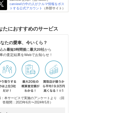
carview!の中の人がクルマ情報をポス
トする公式アカウント
（外部サイト）
なたにおすすめのサービス
あなたの愛車、今いくら？
込み
最短3時間後
に
最大20社
から
車の査定結果をWebでお知らせ！
1：本サービスで実施のアンケートより （回
答期間：2023年6月〜2024年5月）