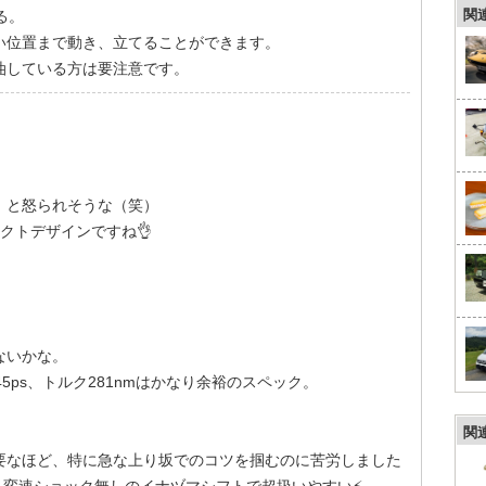
関
る。
い位置まで動き、立てることができます。
油している方は要注意です。
」と怒られそうな（笑）
クトデザインですね👌
ないかな。
45ps、トルク281nmはかなり余裕のスペック。
関
要なほど、特に急な上り坂でのコツを掴むのに苦労しました