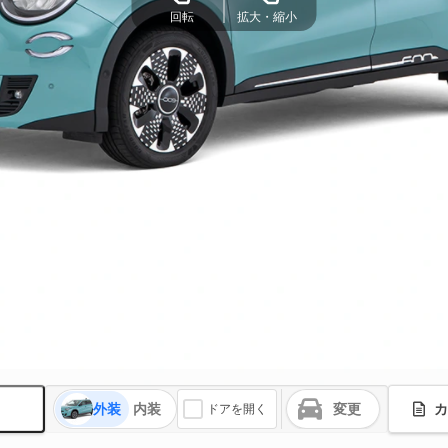
回転
拡大・縮小
外装
内装
変更
カ
ドアを開く