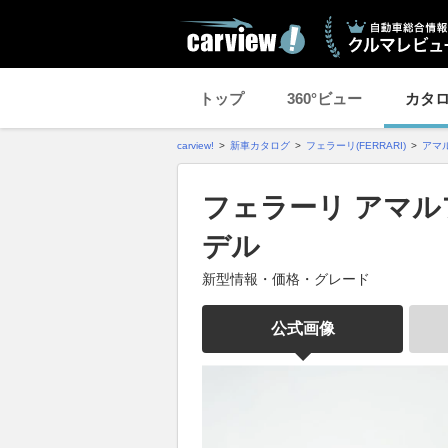
トップ
360°ビュー
カタ
carview!
新車カタログ
フェラーリ(FERRARI)
アマ
フェラーリ アマルフ
デル
新型情報・価格・グレード
公式画像