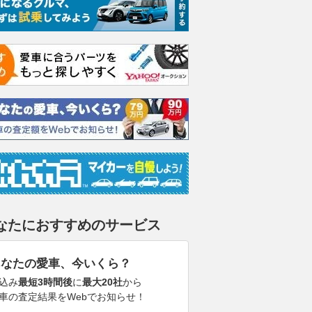
なたにおすすめのサービス
あなたの愛車、今いくら？
込み
最短3時間後
に
最大20社
から
車の査定結果をWebでお知らせ！