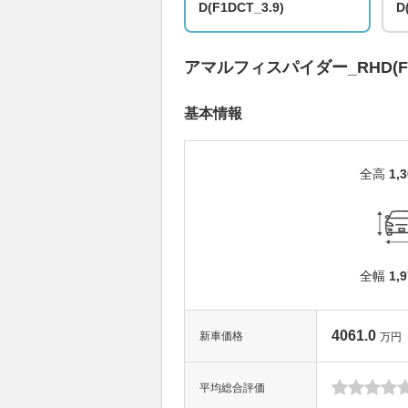
D(F1DCT_3.9)
D
アマルフィスパイダー_RHD(F1D
基本情報
全高
1,
全幅
1,
4061.0
新車価格
万円
平均総合評価