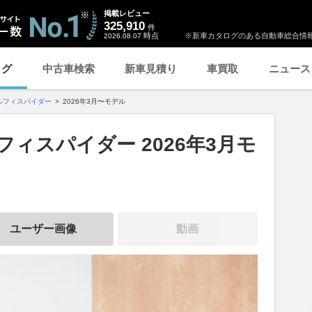
掲載レビュー
325,910
件
時点
※新車カタログのある自動車総合情報
2026.08.07
ログ
中古車検索
新車見積り
車買取
ニュース
ルフィスパイダー
2026年3月〜モデル
ィスパイダー 2026年3月モ
ユーザー画像
動画