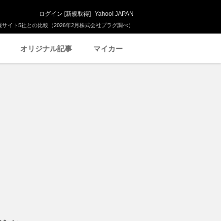
ログイン
[
新規取得
]
Yahoo! JAPAN
サイト5社との比較（2026年2月株式会社プラグ調べ）
オリジナル記事
マイカー