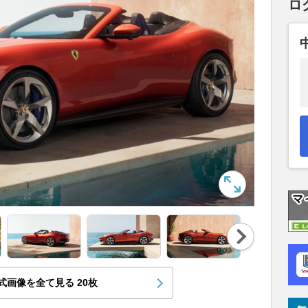
ロ
Nex
t
式画像を全て見る
20
枚