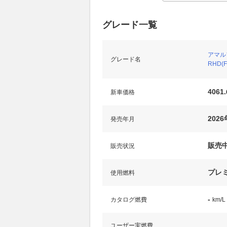
グレード一覧
アマル
グレード名
RHD(F
4061.
新車価格
202
発売年月
販売
販売状況
プレ
使用燃料
-
カタログ燃費
km/L
ユーザー実燃費