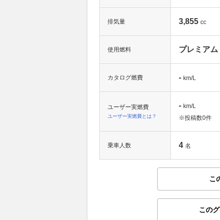
3,855
排気量
cc
プレミアム
使用燃料
-
カタログ燃費
km/L
-
km/L
ユーザー実燃費
ユーザー実燃費とは？
※投稿数
0件
4
乗車人数
名
こ
このグ