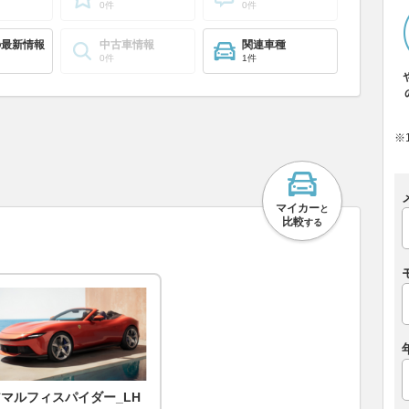
0件
0件
の最新情報
中古車情報
関連車種
0件
1件
※
マイカー
と
比較
する
アマルフィスパイダー_LH