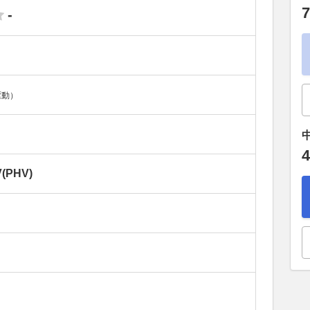
7
-
駆動）
4
PHV)