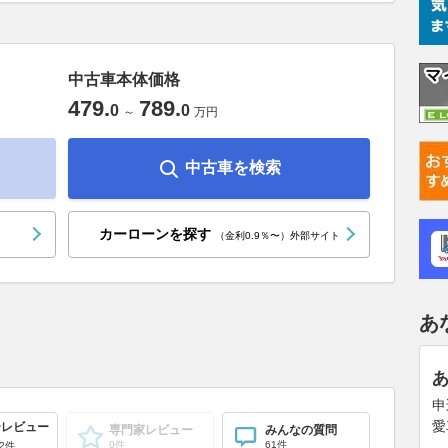
中古車本体価格
479
.
789
.
0
0
～
万円
中古車を検索
カーローンを探す
（金利0.9％〜）外部サイト
あ
申
愛
ーレビュー
専門家レビュー
みんなの質問
0件
61件
2件