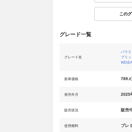
このグ
グレード一覧
パラス
グレード名
ブリッド
WD(EA
789.
新車価格
0
202
発売年月
販売
販売状況
プレ
使用燃料