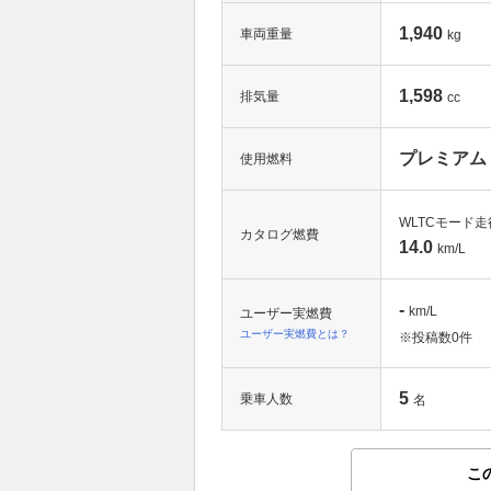
1,940
車両重量
kg
1,598
排気量
cc
プレミアム
使用燃料
WLTCモード走
カタログ燃費
14.0
km/L
-
km/L
ユーザー実燃費
ユーザー実燃費とは？
※投稿数
0件
5
乗車人数
名
こ