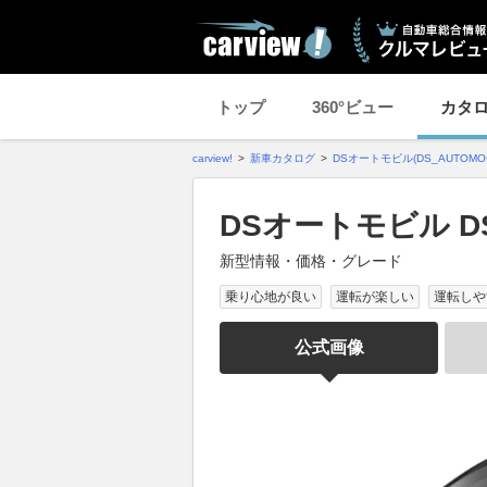
トップ
360°ビュー
カタ
carview!
新車カタログ
DSオートモビル(DS_AUTOMOB
DSオートモビル D
新型情報・価格・グレード
乗り心地が良い
運転が楽しい
運転しや
公式画像