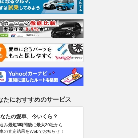
なたにおすすめのサービス
あなたの愛車、今いくら？
込み
最短3時間後
に
最大20社
から
車の査定結果をWebでお知らせ！