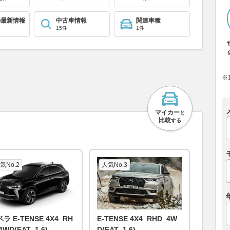
の最新情報
中古車情報
関連車種
15件
1件
※
マイカー
と
比較
する
気No.2
人気No.3
ラ E-TENSE 4X4_RH
E-TENSE 4X4_RHD_4W
4WD(EAT_1.6)
D(EAT_1.6)