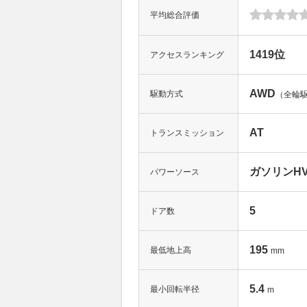
平均総合評価
1419位
アクセスランキング
AWD
駆動方式
（全輪
AT
トランスミッション
ガソリンHV(
パワーソース
5
ドア数
195
最低地上高
mm
5.4
最小回転半径
m