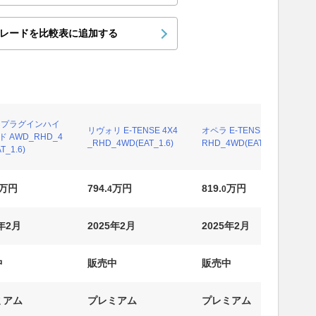
レードを比較表に追加する
 プラグインハイ
リヴォリ E-TENSE 4X4
オペラ E-TENSE 4X4_
 AWD_RHD_4
_RHD_4WD(EAT_1.6)
RHD_4WD(EAT_1.6)
T_1.6)
万円
794.
万円
819.
万円
4
0
5年2月
2025年2月
2025年2月
中
販売中
販売中
ミアム
プレミアム
プレミアム