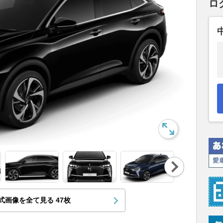
ロ
Nex
t
式画像を全て見る
47
枚