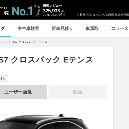
掲載レビュー
325,933
件
時点
※新車カタログのある自動車総合情報
2026.08.08
ログ
中古車検索
新車見積り
車買取
ニュース
ILE)
DS7 クロスバック Eテンス
S7 クロスバック Eテンス
すい
ユーザー画像
動画