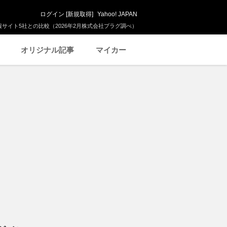
ログイン
[
新規取得
]
Yahoo! JAPAN
サイト5社との比較（2026年2月株式会社プラグ調べ）
オリジナル記事
マイカー