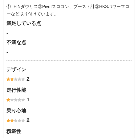
①TEINダウサス②Pivotスロコン、ブースト計③HKSパワーフロ
ーなど取り付けています。
満足している点
-
不満な点
-
デザイン
2
走行性能
1
乗り心地
2
積載性