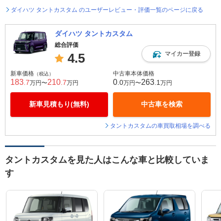
ダイハツ タントカスタム のユーザーレビュー・評価一覧のページに戻る
ダイハツ タントカスタム
総合評価
マイカー登録
4.5
新車価格
中古車本体価格
（税込）
183
210
0
263
.7
.7
.0
.1
万円〜
万円
万円〜
万円
新車見積もり(無料)
中古車を検索
タントカスタムの車買取相場を調べる
タントカスタムを見た人はこんな車と比較していま
す