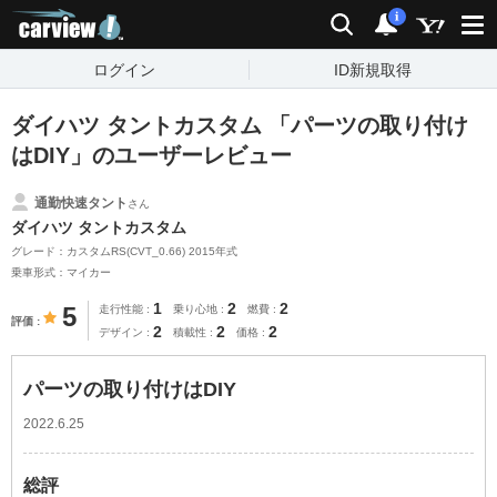
carview!
検索
通知
i
ログイン
ID新規取得
ダイハツ タントカスタム 「パーツの取り付け
はDIY」のユーザーレビュー
通勤快速タント
さん
ダイハツ タントカスタム
グレード：カスタムRS(CVT_0.66) 2015年式
乗車形式：マイカー
1
2
2
5
走行性能
乗り心地
燃費
評価
2
2
2
デザイン
積載性
価格
パーツの取り付けはDIY
2022.6.25
総評