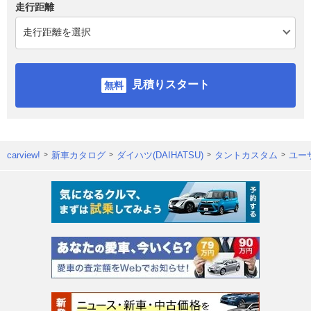
走行距離
見積りスタート
carview!
新車カタログ
ダイハツ(DAIHATSU)
タントカスタム
ユー