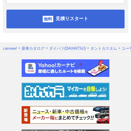
見積りスタート
carview!
新車カタログ
ダイハツ(DAIHATSU)
タントカスタム
ユー