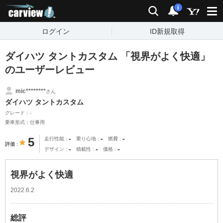
carview!
検索
通知
i
ログイン
ID新規取得
ダイハツ タントカスタム 「視界がよく快適」
のユーザーレビュー
mic********
さん
ダイハツ タントカスタム
グレード：-
乗車形式：仕事用
-
-
-
5
走行性能
乗り心地
燃費
評価
-
-
-
デザイン
積載性
価格
視界がよく快適
2022.6.2
総評