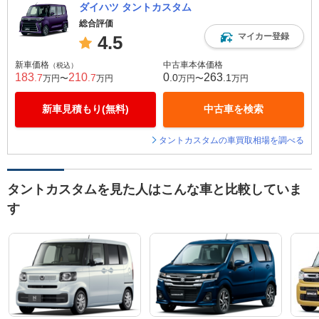
ダイハツ タントカスタム
総合評価
マイカー登録
4.5
新車価格
中古車本体価格
（税込）
183
210
0
263
.7
.7
.0
.1
万円〜
万円
万円〜
万円
新車見積もり(無料)
中古車を検索
タントカスタムの車買取相場を調べる
タントカスタムを見た人はこんな車と比較していま
す