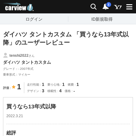
carview!
検索
通知
i
ログイン
ID新規取得
ダイハツ タントカスタム 「買うなら13年式以
降」のユーザーレビュー
tenshi2022
さん
ダイハツ タントカスタム
グレード：- 2007年式
乗車形式：マイカー
1
1
1
1
走行性能
乗り心地
燃費
評価
3
4
-
デザイン
積載性
価格
買うなら13年式以降
2022.3.21
総評