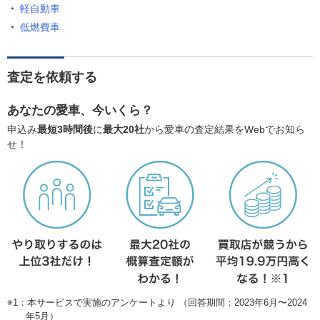
軽自動車
低燃費車
査定を依頼する
あなたの愛車、今いくら？
申込み
最短3時間後
に
最大20社
から愛車の査定結果をWebでお知ら
せ！
※1：本サービスで実施のアンケートより （回答期間：2023年6月〜2024
年5月）