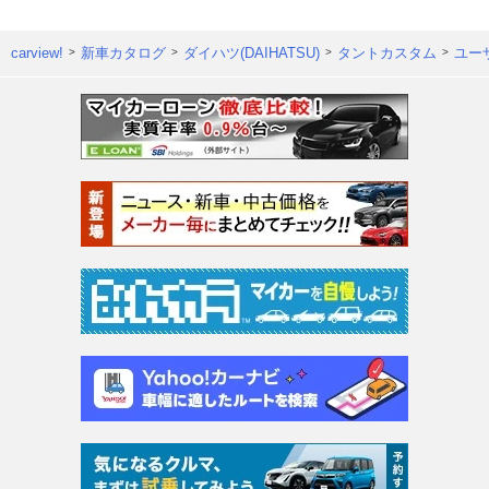
carview!
新車カタログ
ダイハツ(DAIHATSU)
タントカスタム
ユー