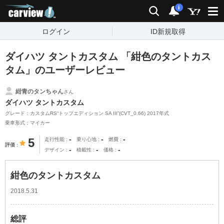
carview!
検索
通知
i
ログイン
ID新規取得
ダイハツ タントカスタム 「紺色のタントカス
タム」のユーザーレビュー
紺青のタンちゃん
さん
ダイハツ タントカスタム
グレード：カスタムRS“トップエディション SA III”(CVT_0.66) 2017年式
乗車形式：マイカー
-
-
-
5
走行性能
乗り心地
燃費
評価
-
-
-
デザイン
積載性
価格
紺色のタントカスタム
2018.5.31
総評