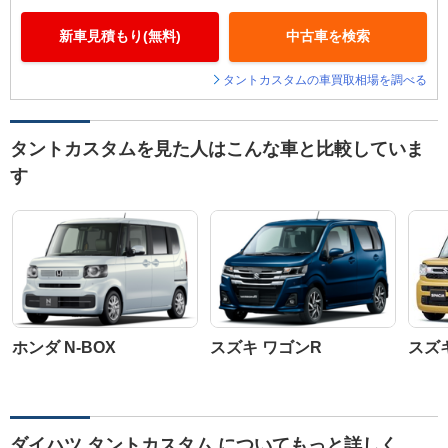
新車見積もり(無料)
中古車を検索
タントカスタムの車買取相場を調べる
タントカスタムを見た人はこんな車と比較していま
す
ホンダ N-BOX
スズキ ワゴンR
スズ
ダイハツ タントカスタム についてもっと詳しく