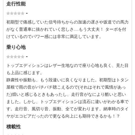
走行性能
-
初期型で痛感していた信号待ちからの加速の遅さや坂道での馬力
がなく普通車に抜かれていく悲しさ....もう大丈夫！ ターボを付
けているのでパワー感には非常に満足しています。
乗り心地
-
トップエディションはレザー生地なので座り心地も良く、見た目
も上品に感じます。
静粛性や振動も、もう段違いに良くなりました。初期型はトタン
屋根で雨の音がバチバチ聴こえるので(それはそれで風情があっ
た)煩いと感じるときもあったし、走行音がなにより酷いと思い
ました。しかし、トップエディションは流石に違いがわかる車で
す。走行音、風切り音、振動、全てが変わります。納車時のタイ
ヤがエコピアだったので更なる向上にも期待できるかも！？
積載性