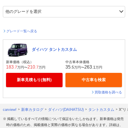
グレード一覧へ戻る
ダイハツ タントカスタム
新車価格（税込）
中古車本体価格
183
210
35
263
.7
.7
.5
.1
万円〜
万円
万円〜
万円
新車見積もり(無料)
中古車を検索
買取価格を調べる
carview!
新車カタログ
ダイハツ(DAIHATSU)
タントカスタム
X“リ
※ 掲載しているすべての情報について保証をいたしかねます。新車価格は発売
時の価格のため、掲載価格と実際の価格が異なる場合があります。詳細は、