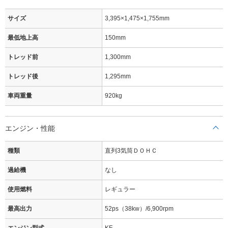
サイズ
3,395×1,475×1,755mm
最低地上高
150mm
トレッド前
1,300mm
トレッド後
1,295mm
車両重量
920kg
エンジン・性能
種類
直列3気筒ＤＯＨＣ
過給機
なし
使用燃料
レギュラー
最高出力
52ps（38kw）/6,900rpm