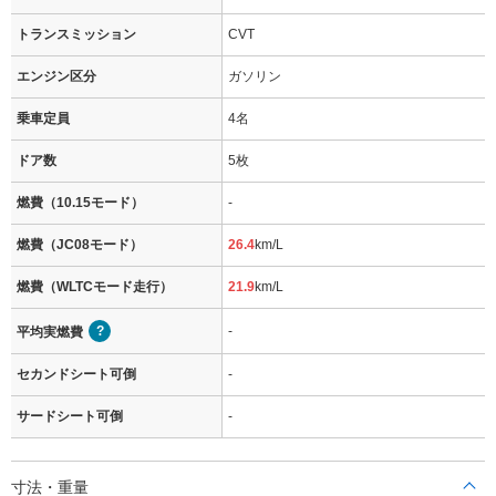
トランスミッション
CVT
エンジン区分
ガソリン
乗車定員
4名
ドア数
5枚
燃費（10.15モード）
-
燃費（JC08モード）
26.4
km/L
燃費（WLTCモード走行）
21.9
km/L
-
平均実燃費
セカンドシート可倒
-
サードシート可倒
-
寸法・重量