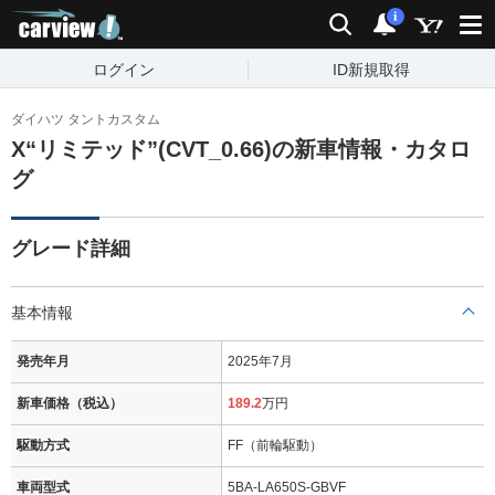
carview!
検索
通知
i
ログイン
ID新規取得
ダイハツ タントカスタム
X“リミテッド”(CVT_0.66)の新車情報・カタロ
グ
グレード詳細
基本情報
発売年月
2025年7月
新車価格（税込）
189.2
万円
駆動方式
FF（前輪駆動）
車両型式
5BA-LA650S-GBVF