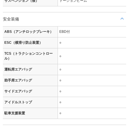
サスペンション（後）
トーションビーム
安全装備
ABS（アンチロックブレーキ）
EBD付
ESC（横滑り防止装置）
○
TCS（トラクションコントロー
○
ル）
運転席エアバッグ
○
助手席エアバッグ
○
サイドエアバッグ
○
アイドルストップ
○
駐車支援装置
○