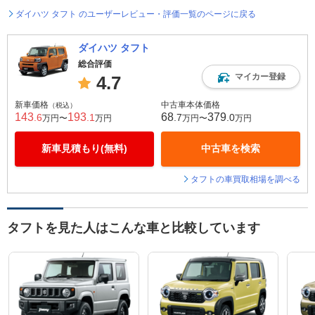
ダイハツ タフト のユーザーレビュー・評価一覧のページに戻る
ダイハツ タフト
総合評価
マイカー登録
4.7
新車価格
中古車本体価格
（税込）
143
193
68
379
.6
.1
.7
.0
万円〜
万円
万円〜
万円
新車見積もり(無料)
中古車を検索
タフトの車買取相場を調べる
タフトを見た人はこんな車と比較しています