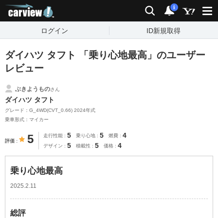
carview!
検索
通知
i
ログイン
ID新規取得
ダイハツ タフト 「乗り心地最高」のユーザー
レビュー
ぶきようもの
さん
ダイハツ タフト
グレード：G_4WD(CVT_0.66) 2024年式
乗車形式：マイカー
5
5
4
5
走行性能
乗り心地
燃費
評価
5
5
4
デザイン
積載性
価格
乗り心地最高
2025.2.11
総評