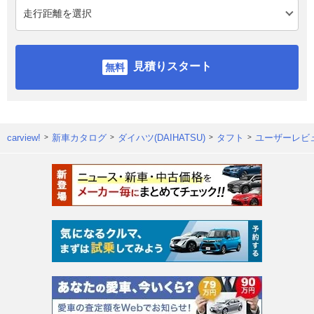
見積りスタート
carview!
新車カタログ
ダイハツ(DAIHATSU)
タフト
ユーザーレビ