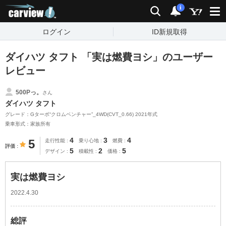
carview!
検索
通知
i
ログイン
ID新規取得
ダイハツ タフト 「実は燃費ヨシ」のユーザー
レビュー
500Pっ。
さん
ダイハツ タフト
グレード：Gターボ“クロムベンチャー”_4WD(CVT_0.66) 2021年式
乗車形式：家族所有
4
3
4
5
走行性能
乗り心地
燃費
評価
5
2
5
デザイン
積載性
価格
実は燃費ヨシ
2022.4.30
総評