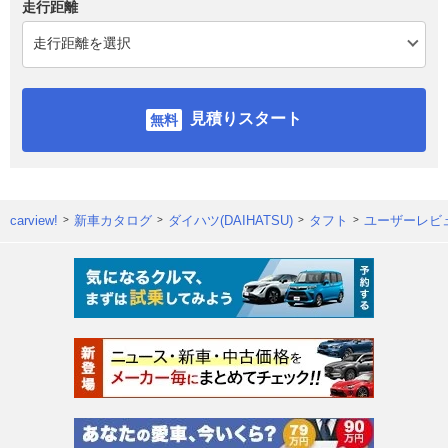
走行距離
見積りスタート
carview!
新車カタログ
ダイハツ(DAIHATSU)
タフト
ユーザーレビ