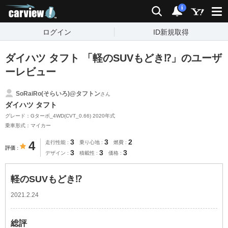
carview!
検索
通知
i
ログイン
ID新規取得
ダイハツ タフト 「軽のSUVもどき⁉️」のユーザ
ーレビュー
SoRaiRo(そらいろ)@タフトン
さん
ダイハツ タフト
グレード：Gターボ_4WD(CVT_0.66) 2020年式
乗車形式：マイカー
3
3
2
4
走行性能
乗り心地
燃費
評価
3
3
3
デザイン
積載性
価格
軽のSUVもどき⁉️
2021.2.24
総評