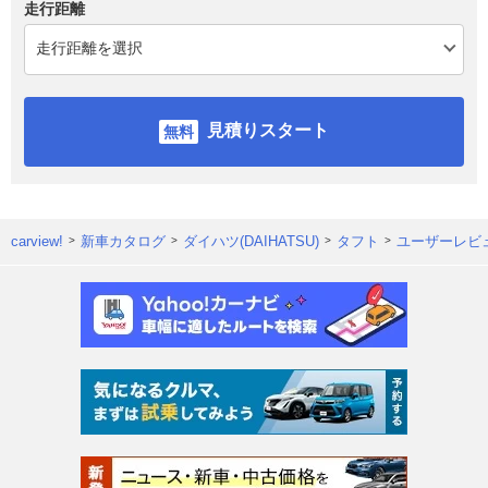
走行距離
見積りスタート
carview!
新車カタログ
ダイハツ(DAIHATSU)
タフト
ユーザーレビ