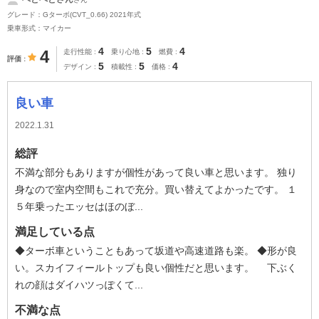
グレード：Gターボ(CVT_0.66) 2021年式
乗車形式：マイカー
4
5
4
4
走行性能
乗り心地
燃費
評価
5
5
4
デザイン
積載性
価格
良い車
2022.1.31
総評
不満な部分もありますが個性があって良い車と思います。 独り
身なので室内空間もこれで充分。買い替えてよかったです。 １
５年乗ったエッセはほのぼ...
満足している点
◆ターボ車ということもあって坂道や高速道路も楽。 ◆形が良
い。スカイフィールトップも良い個性だと思います。 下ぶく
れの顔はダイハツっぽくて...
不満な点