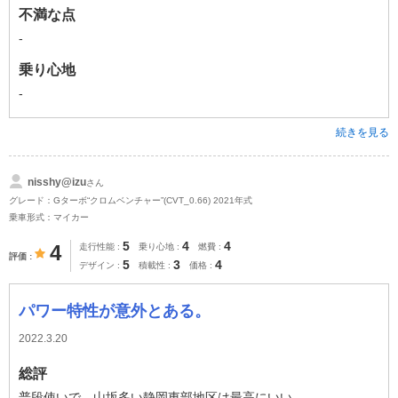
不満な点
-
乗り心地
-
続きを見る
nisshy@izu
さん
グレード：Gターボ“クロムベンチャー”(CVT_0.66) 2021年式
乗車形式：マイカー
5
4
4
4
走行性能
乗り心地
燃費
評価
5
3
4
デザイン
積載性
価格
パワー特性が意外とある。
2022.3.20
総評
普段使いで、山坂多い静岡東部地区は最高にいい。