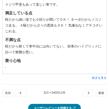
イジリ甲斐もあって楽しい車です。
満足している点
軽だから細い道でも小回りが聞いてＯＫ！ ターボだからソコソ
コ走る。 ４駆だから少々の悪路もＯＫ！ 気兼ねなくアチコチい
じれる。
不満な点
軽だから狭くて車中泊には向いてない。 前車のハイブリッドに
比べて燃費が悪い。
乗り心地
-
続きを見る
321
〜
340
/
511
件
ユーザーレビューを投稿する