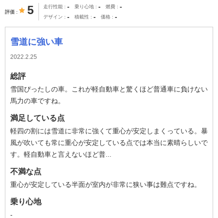
-
-
-
5
走行性能
乗り心地
燃費
評価
-
-
-
デザイン
積載性
価格
雪道に強い車
2022.2.25
総評
雪国ぴったしの車。これが軽自動車と驚くほど普通車に負けない
馬力の車ですね。
満足している点
軽四の割には雪道に非常に強くて重心が安定しまくっている。暴
風が吹いても常に重心が安定している点では本当に素晴らしいで
す。軽自動車と言えないほど普...
不満な点
重心が安定している半面が室内が非常に狭い事は難点ですね。
乗り心地
-