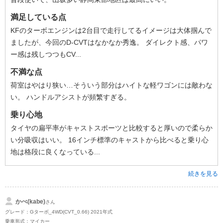
満足している点
KFのターボエンジンは2台目で走行してるイメージは大体掴んで
ましたが、今回のD-CVTはなかなか秀逸。 ダイレクト感、パワ
ー感は残しつつもCV...
不満な点
荷室はやはり狭い…そういう部分はハイトな軽ワゴンには敵わな
い。 ハンドルアシストが頻繁すぎる。
乗り心地
タイヤの扁平率がキャストスポーツと比較すると厚いので柔らか
い分吸収はいい。 16インチ標準のキャストから比べると乗り心
地は格段に良くなっている...
続きを見る
かべ(kabe)
さん
グレード：Gターボ_4WD(CVT_0.66) 2021年式
乗車形式：マイカー