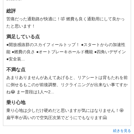
総評
苦痛だった通勤路が快適に！🤣 燃費も良く通勤用にして良かっ
たと思います！
満足している点
●開放感抜群のスカイフィールトップ！ ●スタートからの加速性
能 ●燃費の良さ ●オートブレーキホールド機能 ●四角いデザイン
●安全装...
不満な点
あまりありませんがあえてあげると、リアシートは背もたれを前
に倒せるもこのが前後調整、リクライニングが出来ない事てすか
ね😂 まー普段は1人〜2...
乗り心地
乗り心地は少しだけ硬めだと思いますが気にはなりません！🤩
扁平率が高いので空気圧次第でどうにでもなります🤗
続きを見る