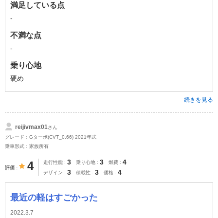
満足している点
-
不満な点
-
乗り心地
硬め
続きを見る
reijivmax01
さん
グレード：Gターボ(CVT_0.66) 2021年式
乗車形式：家族所有
3
3
4
4
走行性能
乗り心地
燃費
評価
3
3
4
デザイン
積載性
価格
最近の軽はすごかった
2022.3.7