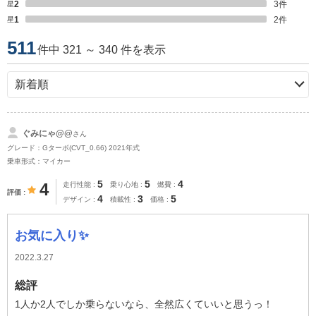
星2
3
件
星1
2
件
511
件中 321 ～ 340 件を表示
ぐみにゃ@@
さん
グレード：Gターボ(CVT_0.66) 2021年式
乗車形式：マイカー
5
5
4
4
走行性能
乗り心地
燃費
評価
4
3
5
デザイン
積載性
価格
お気に入り✨
2022.3.27
総評
1人か2人でしか乗らないなら、全然広くていいと思うっ！