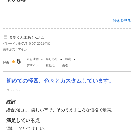
-
続きを見る
まあくんまあくん
さん
グレード：G(CVT_0.66) 2021年式
乗車形式：マイカー
-
-
-
5
走行性能
乗り心地
燃費
評価
-
-
-
デザイン
積載性
価格
初めての軽四、色々とカスタムしています。
2022.3.21
総評
総合的には、楽しい車で、そのうえ手ごろな価格で最高。
満足している点
運転していて楽しい。