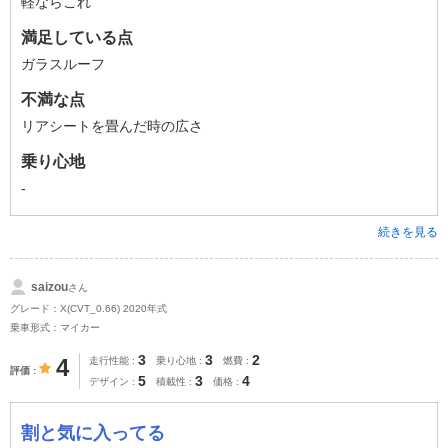
軽ならこれ
満足している点
ガラスルーフ
不満な点
リアシートを畳んだ時の広さ
乗り心地
-
続きを見る
saizou
さん
グレード：X(CVT_0.66) 2020年式
乗車形式：マイカー
3
3
2
4
走行性能
乗り心地
燃費
評価
5
3
4
デザイン
積載性
価格
割と気に入ってる