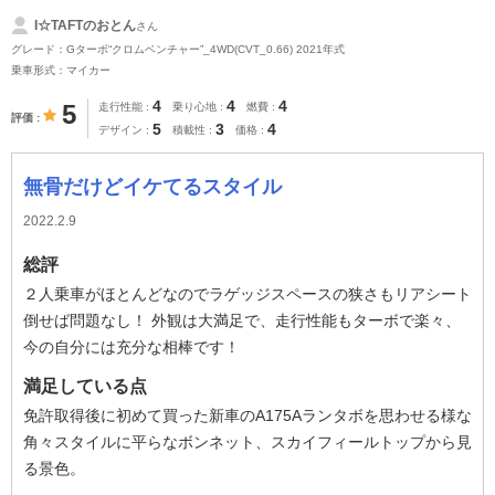
I☆TAFTのおとん
さん
グレード：Gターボ“クロムベンチャー”_4WD(CVT_0.66) 2021年式
乗車形式：マイカー
4
4
4
5
走行性能
乗り心地
燃費
評価
5
3
4
デザイン
積載性
価格
無骨だけどイケてるスタイル
2022.2.9
総評
２人乗車がほとんどなのでラゲッジスペースの狭さもリアシート
倒せば問題なし！ 外観は大満足で、走行性能もターボで楽々、
今の自分には充分な相棒です！
満足している点
免許取得後に初めて買った新車のA175Aランタボを思わせる様な
角々スタイルに平らなボンネット、スカイフィールトップから見
る景色。