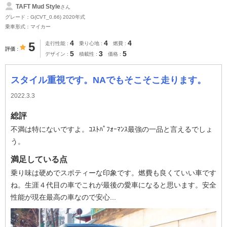
TAFT Mud Style
さん
グレード：G(CVT_0.66) 2020年式
乗車形式：マイカー
4
4
4
5
走行性能
乗り心地
燃費
評価
5
3
5
デザイン
積載性
価格
スタイル重視です。NAでもそこそこ走ります。
2022.3.3
総評
不満は特にないですよ。ｺｽﾄﾊﾟﾌｫｰﾏﾝｽ最強の一品と言えるでしょ
う。
満足している点
乗り味は硬めでスポティーな印象です。燃費も良くていい車です
ね。生涯４代目の車でこれが最後の愛車になると思います。安全
性能が現在最高の車なので安心...