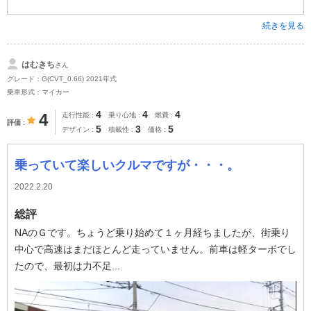
続きを見る
はむきち
さん
グレード：G(CVT_0.66) 2021年式
乗車形式：マイカー
4
4
4
4
走行性能
乗り心地
燃費
評価
5
3
5
デザイン
積載性
価格
乗っていて楽しいクルマですが・・・。
2022.2.20
総評
NAのＧです。ちょうど乗り始めて１ヶ月経ちましたが、街乗り
中心で高速はまだほとんど走っていません。前車は軽ターボでし
たので、最初は力不足...