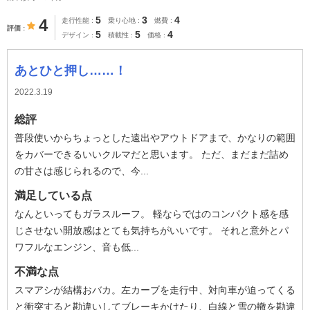
5
3
4
4
走行性能
乗り心地
燃費
評価
5
5
4
デザイン
積載性
価格
あとひと押し……！
2022.3.19
総評
普段使いからちょっとした遠出やアウトドアまで、かなりの範囲
をカバーできるいいクルマだと思います。 ただ、まだまだ詰め
の甘さは感じられるので、今...
満足している点
なんといってもガラスルーフ。 軽ならではのコンパクト感を感
じさせない開放感はとても気持ちがいいです。 それと意外とパ
ワフルなエンジン、音も低...
不満な点
スマアシが結構おバカ。左カーブを走行中、対向車が迫ってくる
と衝突すると勘違いしてブレーキかけたり、白線と雪の轍を勘違