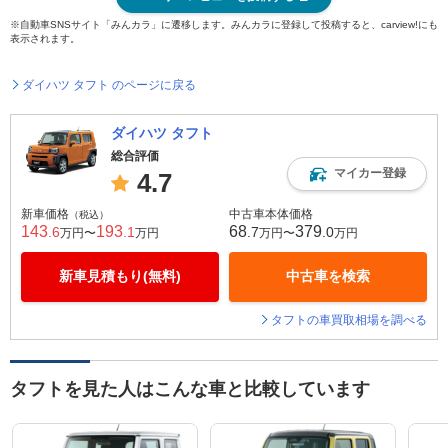
※自動車SNSサイト「みんカラ」に遷移します。みんカラに登録して投稿すると、carview!にも
表示されます。
ダイハツ タフト のページに戻る
ダイハツ タフト
総合評価
マイカー登録
4.7
新車価格
中古車本体価格
（税込）
143
193
68
379
.6
.1
.7
.0
万円〜
万円
万円〜
万円
新車見積もり(無料)
中古車を検索
タフトの車買取相場を調べる
タフトを見た人はこんな車と比較しています