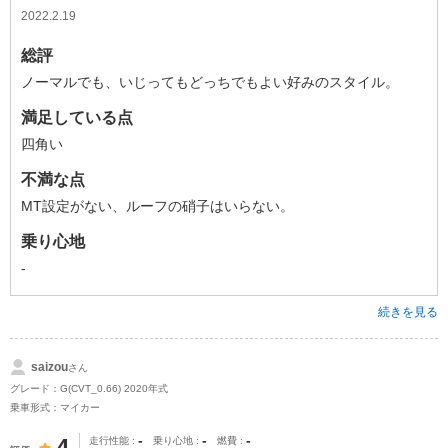
2022.2.19
総評
ノーマルでも、いじってもどっちでもよい好みのスタイル。
満足している点
四角い
不満な点
MT設定がない、ルーフの硝子はいらない。
乗り心地
-
続きを見る
saizou
さん
グレード：G(CVT_0.66) 2020年式
乗車形式：マイカー
-
-
-
4
走行性能
乗り心地
燃費