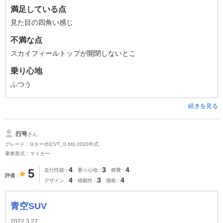
満足している点
見た目の四角い感じ
不満な点
スカイフィールトップが開閉しないとこ
乗り心地
ふつう
続きを見る
烈弩
さん
グレード：Gターボ(CVT_0.66) 2020年式
乗車形式：マイカー
4
3
4
5
走行性能
乗り心地
燃費
評価
4
3
4
デザイン
積載性
価格
青空SUV
2022.3.27