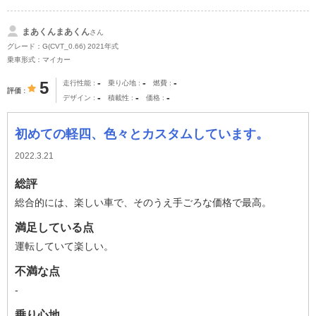
まあくんまあくん
さん
グレード：G(CVT_0.66) 2021年式
乗車形式：マイカー
-
-
-
5
走行性能
乗り心地
燃費
評価
-
-
-
デザイン
積載性
価格
初めての軽四、色々とカスタムしています。
2022.3.21
総評
総合的には、楽しい車で、そのうえ手ごろな価格で最高。
満足している点
運転していて楽しい。
不満な点
-
乗り心地