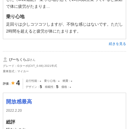
で体に疲労がたまりま...
乗り心地
足回りは少しコツコツしますが、不快な感じはないです。ただし
2時間を超えると疲労が体にたまります。
続きを見る
びーちくらぶ
さん
グレード：Gターボ(CVT_0.66) 2021年式
乗車形式：マイカー
-
-
-
4
走行性能
乗り心地
燃費
評価
5
5
-
デザイン
積載性
価格
開放感最高
2022.2.20
総評