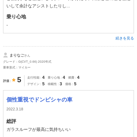
いして余計なアシストしたりし...
乗り心地
-
続きを見る
まりなご
さん
グレード：G(CVT_0.66) 2020年式
乗車形式：マイカー
4
4
4
5
走行性能
乗り心地
燃費
評価
5
3
5
デザイン
積載性
価格
個性重視でドンピシャの車
2022.3.18
総評
ガラスルーフが最高に気持ちいい