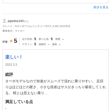
続きを見る
pipeline345
さん
グレード：Gターボ“クロムベンチャー”(CVT_0.66) 2021年式
乗車形式：マイカー
5
5
-
5
走行性能
乗り心地
燃費
評価
5
-
-
デザイン
積載性
価格
楽しい！
2022.3.3
総評
ターボモデルなので加速がスムーズで流れに乗りやすい。 足回
りはほどほどの硬さ、小さな段差はサスがきっちり吸収してくれ
る。 軽とは思えない乗り...
満足している点
-