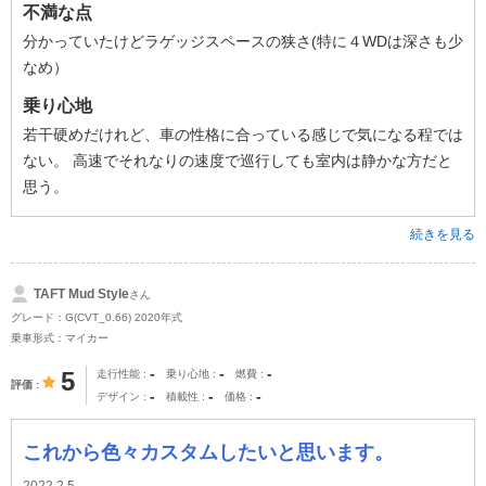
不満な点
分かっていたけどラゲッジスペースの狭さ(特に４WDは深さも少
なめ）
乗り心地
若干硬めだけれど、車の性格に合っている感じで気になる程では
ない。 高速でそれなりの速度で巡行しても室内は静かな方だと
思う。
続きを見る
TAFT Mud Style
さん
グレード：G(CVT_0.66) 2020年式
乗車形式：マイカー
-
-
-
5
走行性能
乗り心地
燃費
評価
-
-
-
デザイン
積載性
価格
これから色々カスタムしたいと思います。
2022.2.5