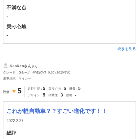
不満な点
-
乗り心地
-
続きを見る
KenKenさん
さん
グレード：Gターボ_4WD(CVT_0.66) 2020年式
乗車形式：マイカー
5
5
5
5
走行性能
乗り心地
燃費
評価
5
3
-
デザイン
積載性
価格
これが軽自動車？？すごい進化です！！
2022.2.27
総評