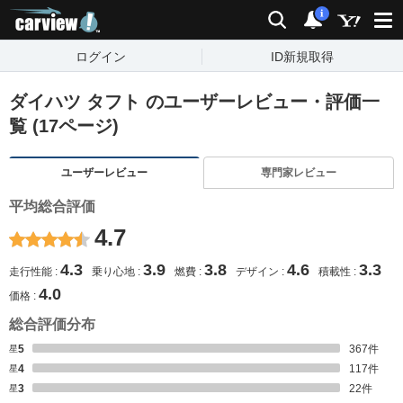
carview!
検索
通知
i
ログイン
ID新規取得
ダイハツ タフト のユーザーレビュー・評価一
覧 (17ページ)
ユーザーレビュー
専門家レビュー
平均総合評価
4.7
4.3
3.9
3.8
4.6
3.3
走行性能
乗り心地
燃費
デザイン
積載性
4.0
価格
総合評価分布
星5
367
件
星4
117
件
星3
22
件