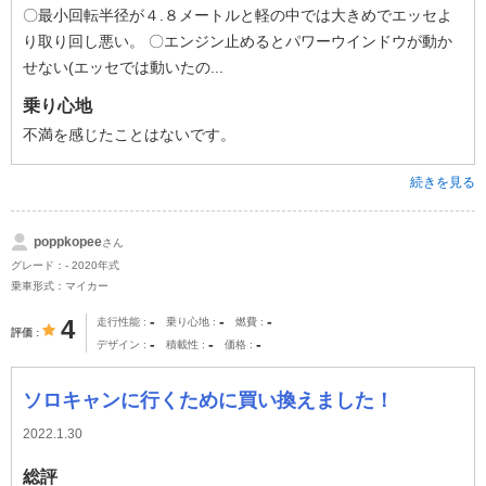
〇最小回転半径が４.８メートルと軽の中では大きめでエッセよ
り取り回し悪い。 〇エンジン止めるとパワーウインドウが動か
せない(エッセでは動いたの...
乗り心地
不満を感じたことはないです。
続きを見る
poppkopee
さん
グレード：- 2020年式
乗車形式：マイカー
-
-
-
4
走行性能
乗り心地
燃費
評価
-
-
-
デザイン
積載性
価格
ソロキャンに行くために買い換えました！
2022.1.30
総評