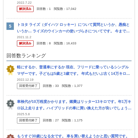
ング？で視聴できるとすれば、スマホの画面はつきっぱなしで...
2022.7.22
解決済み
回答数：
1
閲覧数：
17,042
トヨタ ライズ（ダイハツ ロッキー）について質問というか、愚痴と
いうか… ライズのウインカーの使いづらさについてです。 今までト
ヨタ、日産、ホンダ、マツダやレンタカーでもスバルやスズキの車は
2021.11.2
解決済み
回答数：
8
閲覧数：
16,433
乗っ...
回答数ランキング
軽にするか、普通車にするか 現在、フリードに乗っているシングル
マザーです。子どもは5歳と3歳です。 年式もだいぶ古く14万キロ走
っているのでそろそろ買い換えようと思っています。 維持費の安さ
2022.12.19
回答受付終了
回答数：
33
閲覧数：
1,377
を...
車検代が10万程度かかります。燃費はリッター13キロです。年1万キ
ロ以上走ります。ハイブリッドの車に買い換えた方が良いでしょう
か？ 燃費の良い車では、ロッキーとかありますが、中古とかに買い
2025.5.8
回答受付終了
回答数：
27
閲覧数：
1,175
替えよ...
もうすぐ30歳になる女です。 車を買い替えようかと思い質問です。