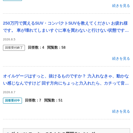
続きを見る
250万円で買えるSUV・コンパクトSUVを教えてください お疲れ様
です。 車が壊れてしまいすぐに車を買わないと行けない状態ですが
250万〜300万くらいで買えるSUV・コンパクトSUVを教...
2026.8.5
回答数：
4
閲覧数：
58
回答受付終了
続きを見る
オイルゲージはすっと、抜けるものですか？ 力入れなきゃ、動かな
い感じなんですけど 回す方向にちょっと力入れたら、カチって音も
しました。 車種はロッキーです
2026.8.7
回答数：
7
閲覧数：
51
回答受付中
続きを見る