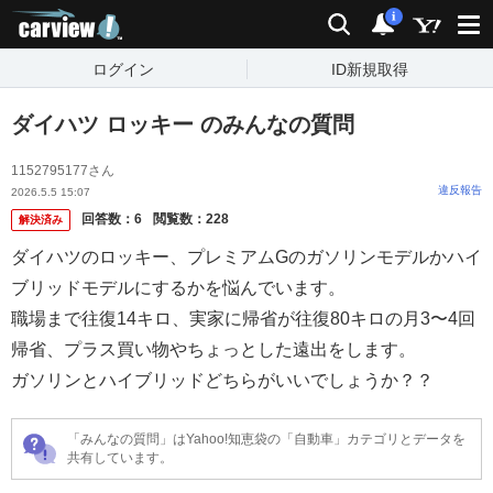
carview!
検索
通知
i
ログイン
ID新規取得
ダイハツ ロッキー のみんなの質問
1152795177さん
違反報告
2026.5.5 15:07
回答数：
6
閲覧数：
228
解決済み
ダイハツのロッキー、プレミアムGのガソリンモデルかハイ
ブリッドモデルにするかを悩んでいます。
職場まで往復14キロ、実家に帰省が往復80キロの月3〜4回
帰省、プラス買い物やちょっとした遠出をします。
ガソリンとハイブリッドどちらがいいでしょうか？？
「みんなの質問」はYahoo!知恵袋の「自動車」カテゴリとデータを
共有しています。