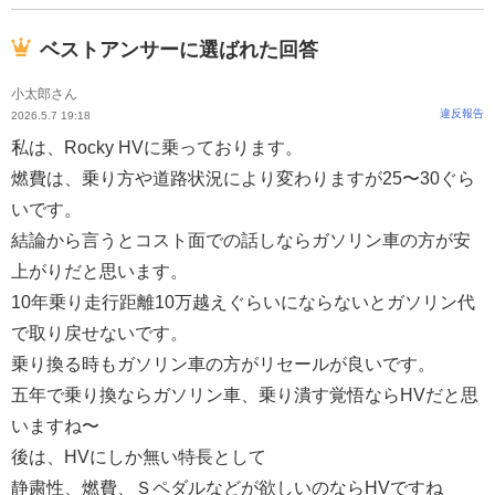
ベストアンサーに選ばれた回答
小太郎さん
違反報告
2026.5.7 19:18
私は、Rocky HVに乗っております。
燃費は、乗り方や道路状況により変わりますが25〜30ぐら
いです。
結論から言うとコスト面での話しならガソリン車の方が安
上がりだと思います。
10年乗り走行距離10万越えぐらいにならないとガソリン代
で取り戻せないです。
乗り換る時もガソリン車の方がリセールが良いです。
五年で乗り換ならガソリン車、乗り潰す覚悟ならHVだと思
いますね〜
後は、HVにしか無い特長として
静粛性、燃費、Ｓペダルなどが欲しいのならHVですね