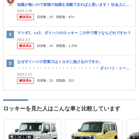
知識が無いので皆様の知識を頂戴できればと思います！ 社会人にな
った時にお下がりのタントを乗り続け、もうすぐ10万キロになりそ
2021.2.18
解決済み
回答数：
25
閲覧数：
974
う...
マツダ3、cx3、ダイハツのロッキー この中で買うならどれですか？
2022.3.3
解決済み
回答数：
23
閲覧数：
1,259
なぜダイハツの営業力はトヨタに負けるのですか。
・・・・・・・・・・・・・・・・・・・・・・ ダイハツ・トール
とトヨタ・ルーミー。 ダイハツ・ロッキーとトヨタ・ライズ。 ダイ
2022.2.12
解決済み
回答数：
23
閲覧数：
522
ハツ・ブーンとトヨタ...
ロッキーを見た人はこんな車と比較しています