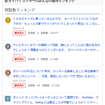
ダイハツ ロッキーのみんなの質問ランキング
閲覧数ランキング
トヨタのライズに乗っているものです。 オートライトについてなの
ですが、ちょっとの影でライトがついてしまったり明るいところに出
てもしばらくしないとライトが消えなかったりしてます。 いちばん
2021.2.16
解決済み
回答数：
4
閲覧数：
19,277
困るの...
テレビキャンセラーの値段って何故、物によってこんなに差があるの
でしょうか？ 閲覧ありがとうございます。 ダイハツロッキーのテレ
ビキャンセラーを探している者です。 某社さんは データシステム
2021.4.2
解決済み
回答数：
3
閲覧数：
17,308
社...
ダイハツの不正について 昨日、ロッキーを納車しました 昨日納車で
今日このニュース、、 正直、返品したいたいです 支払いもまだして
いません 販売店に問い合わせたら、対応してもらえるのでしょう
2023.12.20
解決済み
回答数：
15
閲覧数：
17,152
か？
ダイハツ ディスプレイオーディオについて質問です。 YouTube、ア
マゾンプライム、huluなどは観ることが可能でしょうか？ ミラーリ