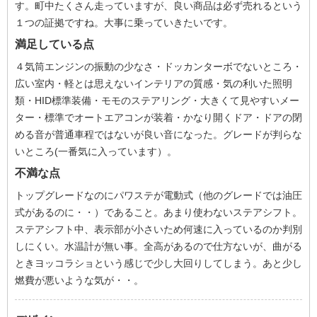
す。町中たくさん走っていますが、良い商品は必ず売れるという
１つの証拠ですね。大事に乗っていきたいです。
満足している点
４気筒エンジンの振動の少なさ・ドッカンターボでないところ・
広い室内・軽とは思えないインテリアの質感・気の利いた照明
類・HID標準装備・モモのステアリング・大きくて見やすいメー
ター・標準でオートエアコンが装着・かなり開くドア・ドアの閉
める音が普通車程ではないが良い音になった。グレードが判らな
いところ(一番気に入っています）。
不満な点
トップグレードなのにパワステが電動式（他のグレードでは油圧
式があるのに・・）であること。あまり使わないステアシフト。
ステアシフト中、表示部が小さいため何速に入っているのか判別
しにくい。水温計が無い事。全高があるので仕方ないが、曲がる
ときヨッコラショという感じで少し大回りしてしまう。あと少し
燃費が悪いような気が・・。