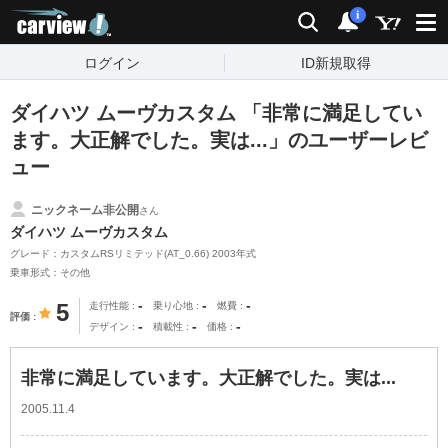
carview!
検索
通知
i
ログイン
ID新規取得
ダイハツ ムーヴカスタム 「非常に満足してい
ます。大正解でした。実は...」のユーザーレビ
ュー
ニックネーム非公開
さん
ダイハツ ムーヴカスタム
グレード：カスタムRSリミテッド(AT_0.66) 2003年式
乗車形式：その他
-
-
-
5
走行性能
乗り心地
燃費
評価
-
-
-
デザイン
積載性
価格
非常に満足しています。大正解でした。実は...
2005.11.4