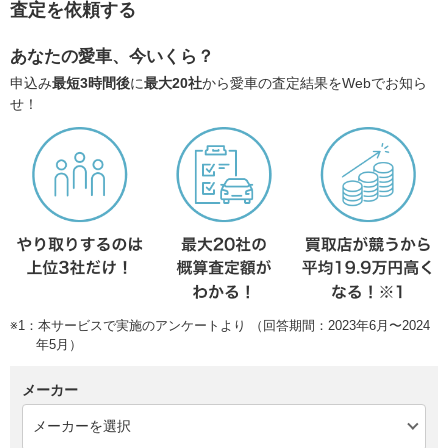
査定を依頼する
あなたの愛車、今いくら？
申込み
最短3時間後
に
最大20社
から愛車の査定結果をWebでお知ら
せ！
※1：本サービスで実施のアンケートより （回答期間：2023年6月〜2024
年5月）
メーカー