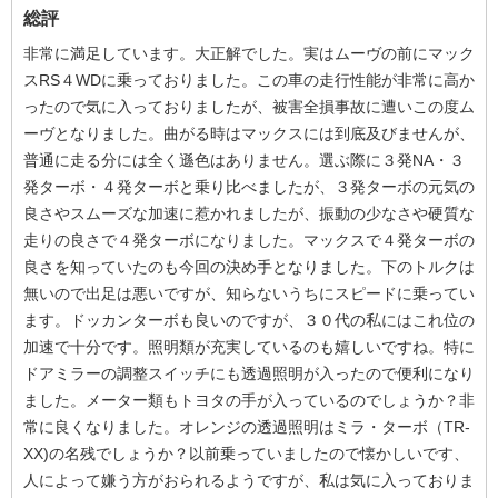
総評
非常に満足しています。大正解でした。実はムーヴの前にマック
スRS４WDに乗っておりました。この車の走行性能が非常に高か
ったので気に入っておりましたが、被害全損事故に遭いこの度ム
ーヴとなりました。曲がる時はマックスには到底及びませんが、
普通に走る分には全く遜色はありません。選ぶ際に３発NA・３
発ターボ・４発ターボと乗り比べましたが、３発ターボの元気の
良さやスムーズな加速に惹かれましたが、振動の少なさや硬質な
走りの良さで４発ターボになりました。マックスで４発ターボの
良さを知っていたのも今回の決め手となりました。下のトルクは
無いので出足は悪いですが、知らないうちにスピードに乗ってい
ます。ドッカンターボも良いのですが、３０代の私にはこれ位の
加速で十分です。照明類が充実しているのも嬉しいですね。特に
ドアミラーの調整スイッチにも透過照明が入ったので便利になり
ました。メーター類もトヨタの手が入っているのでしょうか？非
常に良くなりました。オレンジの透過照明はミラ・ターボ（TR-
XX)の名残でしょうか？以前乗っていましたので懐かしいです、
人によって嫌う方がおられるようですが、私は気に入っておりま