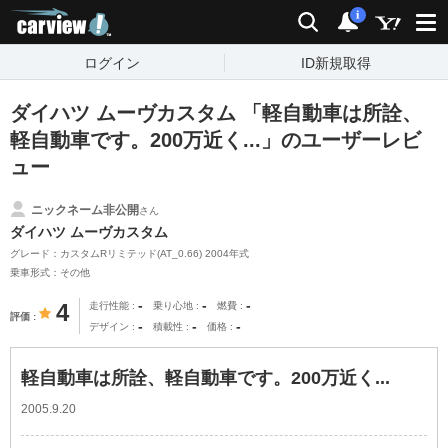
carview!
検索
通知
i
ログイン
ID新規取得
ダイハツ ムーヴカスタム 「軽自動車は所詮、
軽自動車です。200万近く...」のユーザーレビ
ュー
ニックネーム非公開
さん
ダイハツ ムーヴカスタム
グレード：カスタムRリミテッド(AT_0.66) 2004年式
乗車形式：その他
-
-
-
4
走行性能
乗り心地
燃費
評価
-
-
-
デザイン
積載性
価格
軽自動車は所詮、軽自動車です。200万近く...
2005.9.20