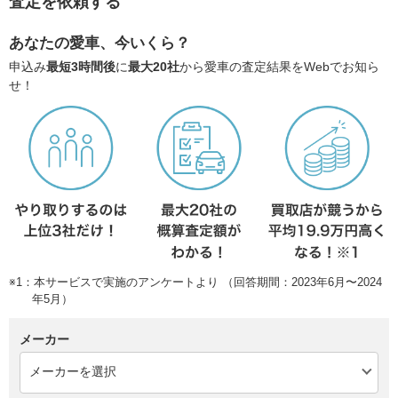
査定を依頼する
あなたの愛車、今いくら？
申込み
最短3時間後
に
最大20社
から愛車の査定結果をWebでお知ら
せ！
※1：本サービスで実施のアンケートより （回答期間：2023年6月〜2024
年5月）
メーカー