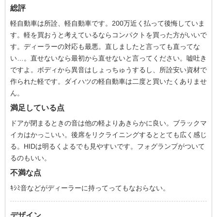
総評
軽自動車は所詮、軽自動車です。200万近く払って後悔していま
す。軽を買おうと考えているならコンパクトを買った方がいいで
す。ディーラーの対応も最悪。直しましたと言っても直ってな
い…。直せないなら最初から直せないと言ってください。嘘吐き
ですよ。ボディから異音はしょっちゅうするし、所詮安い資材で
作られた軽です。ダイハツの軽自動車は二度と買いたくありませ
ん。
満足している点
ドアが閉まるときの音は他の軽よりあきらかに良い。ブラックマ
イカはかっこいい。後席をリクライニングするととても広く感じ
る。HIDは明るくよるでも見やすいです。フォグランプがついて
るのもいい。
不満な点
ｷｼﾐ音などがディーラーに持ってってもなおらない。
デザイン