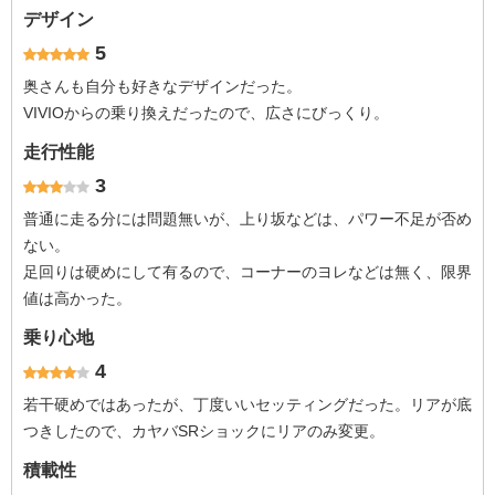
デザイン
5
奥さんも自分も好きなデザインだった。
VIVIOからの乗り換えだったので、広さにびっくり。
走行性能
3
普通に走る分には問題無いが、上り坂などは、パワー不足が否め
ない。
足回りは硬めにして有るので、コーナーのヨレなどは無く、限界
値は高かった。
乗り心地
4
若干硬めではあったが、丁度いいセッティングだった。リアが底
つきしたので、カヤバSRショックにリアのみ変更。
積載性