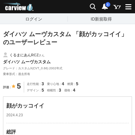
carview!
検索
通知
i
ログイン
ID新規取得
ダイハツ ムーヴカスタム 「顔がカッコイイ」
のユーザーレビュー
くるまにあんRCZ
さん
ダイハツ ムーヴカスタム
グレード：カスタムX(CVT_0.66) 2002年式
乗車形式：過去所有
3
4
5
5
走行性能
乗り心地
燃費
評価
5
3
4
デザイン
積載性
価格
顔がカッコイイ
2024.4.23
総評