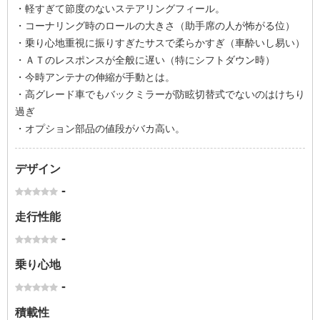
・軽すぎて節度のないステアリングフィール。
・コーナリング時のロールの大きさ（助手席の人が怖がる位）
・乗り心地重視に振りすぎたサスで柔らかすぎ（車酔いし易い）
・ＡＴのレスポンスが全般に遅い（特にシフトダウン時）
・今時アンテナの伸縮が手動とは。
・高グレード車でもバックミラーが防眩切替式でないのはけちり
過ぎ
・オプション部品の値段がバカ高い。
デザイン
-
走行性能
-
乗り心地
-
積載性