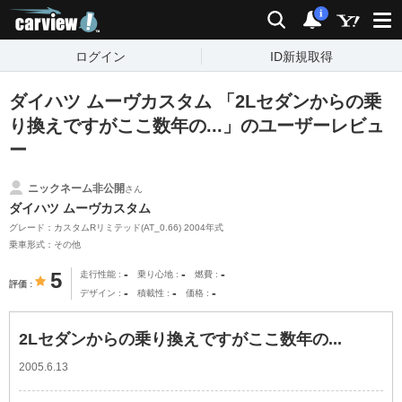
carview!
検索
通知
i
ログイン
ID新規取得
ダイハツ ムーヴカスタム 「2Lセダンからの乗
り換えですがここ数年の...」のユーザーレビュ
ー
ニックネーム非公開
さん
ダイハツ ムーヴカスタム
グレード：カスタムRリミテッド(AT_0.66) 2004年式
乗車形式：その他
-
-
-
5
走行性能
乗り心地
燃費
評価
-
-
-
デザイン
積載性
価格
2Lセダンからの乗り換えですがここ数年の...
2005.6.13