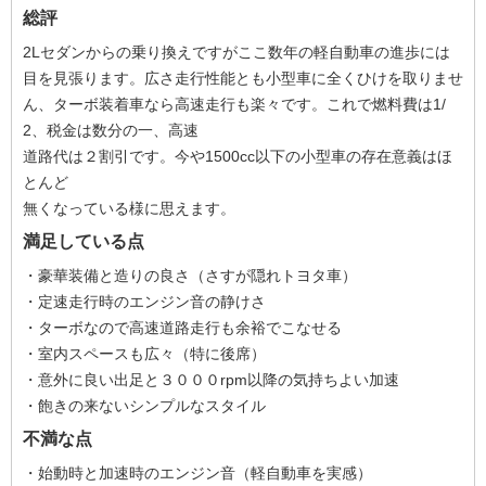
総評
2Lセダンからの乗り換えですがここ数年の軽自動車の進歩には
目を見張ります。広さ走行性能とも小型車に全くひけを取りませ
ん、ターボ装着車なら高速走行も楽々です。これで燃料費は1/
2、税金は数分の一、高速
道路代は２割引です。今や1500cc以下の小型車の存在意義はほ
とんど
無くなっている様に思えます。
満足している点
・豪華装備と造りの良さ（さすが隠れトヨタ車）
・定速走行時のエンジン音の静けさ
・ターボなので高速道路走行も余裕でこなせる
・室内スペースも広々（特に後席）
・意外に良い出足と３０００rpm以降の気持ちよい加速
・飽きの来ないシンプルなスタイル
不満な点
・始動時と加速時のエンジン音（軽自動車を実感）