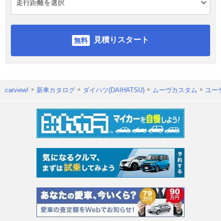
見積りスタート
carview!
新車カタログ
ダイハツ(DAIHATSU)
ムーヴカスタム
ユー