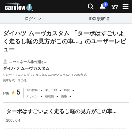
carview!
検索
通知
i
ログイン
ID新規取得
ダイハツ ムーヴカスタム 「ターボはすごいよ
く走るし軽の見方がこの車...」のユーザーレビ
ュー
ニックネーム非公開
さん
ダイハツ ムーヴカスタム
グレード：エアロダウンカスタム-XX4WD(コラムAT) 2000年式
乗車形式：その他
-
-
-
5
走行性能
乗り心地
燃費
評価
-
-
-
デザイン
積載性
価格
ターボはすごいよく走るし軽の見方がこの車...
2005.6.4