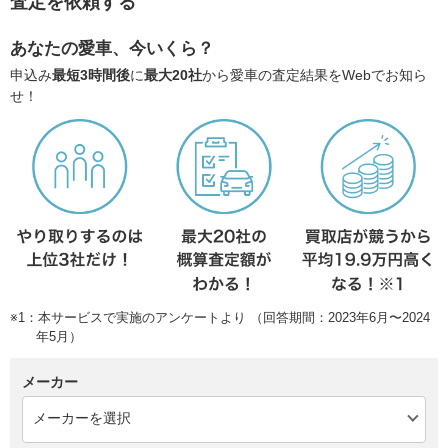
査定を依頼する
あなたの愛車、今いくら？
申込み
最短3時間後
に
最大20社
から愛車の査定結果をWebでお知ら
せ！
※1：本サービスで実施のアンケートより （回答期間：2023年6月〜2024
年5月）
メーカー