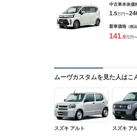
中古車本体価
1
24
.5
万円
〜
新車価格
（税
141
.9
万円
ムーヴカスタムを見た人はこ
スズキ アルト
スズキ ア