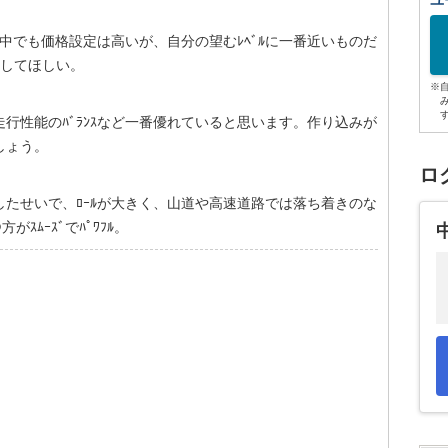
ユ
その中でも価格設定は高いが、自分の望むﾚﾍﾞﾙに一番近いものだ
設定してほしい。
※
､装備、走行性能のﾊﾞﾗﾝｽなど一番優れていると思います。作り込みが
しょう。
ロ
したせいで、ﾛｰﾙが大きく、山道や高速道路では落ち着きのな
がｽﾑｰｽﾞでﾊﾟﾜﾌﾙ。