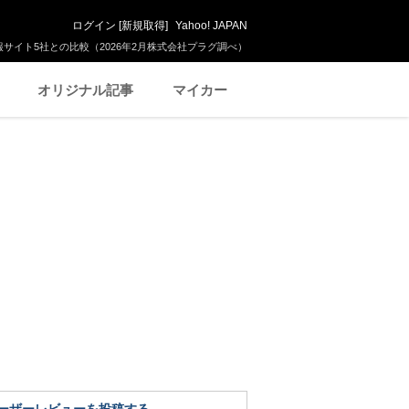
ログイン
[
新規取得
]
Yahoo! JAPAN
サイト5社との比較（2026年2月株式会社プラグ調べ）
オリジナル記事
マイカー