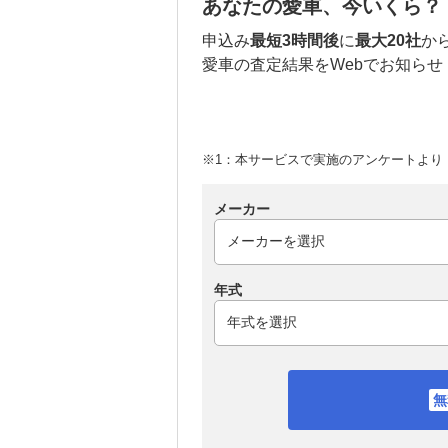
あなたの愛車、今いくら？
申込み
最短3時間後
に
最大20社
か
愛車の査定結果をWebでお知らせ
※1：本サービスで実施のアンケートより （
メーカー
年式