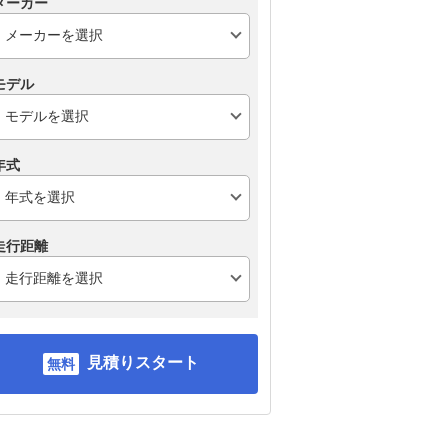
メーカー
モデル
年式
走行距離
見積りスタート