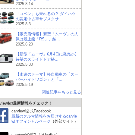
2025.8.14
「コペン」も乗れるの？ ダイハツ
の認定中古車サブスクサ...
2025.8.3
【販売店情報】新型「ムーヴ」の人
気は最上級「RS」。納...
2025.6.20
【新型「ムーヴ」6月4日に発売か】
待望のスライドドア搭...
2025.5.30
【永遠のテーマ】軽自動車の「スー
パーハイトワゴン」と「...
2025.5.19
関連記事をもっと見る
rview!の最新情報をチェック！
carview!公式Facebook
最新のクルマ情報をお届けするcarvie
w!オフィシャルページ
（外部サイト）
ホンダ N-ONE
三菱 eKワゴン
ス
carview!公式X（旧Twitter）