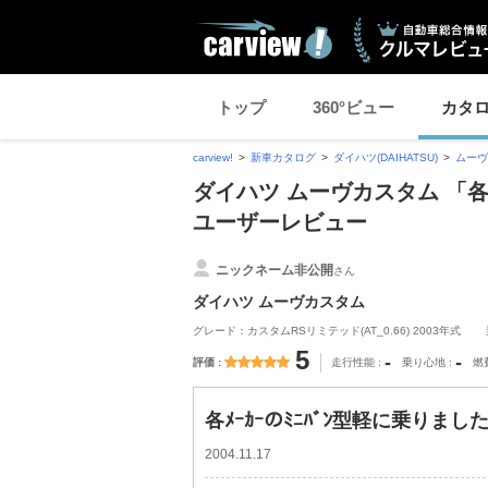
トップ
360°ビュー
カタ
carview!
新車カタログ
ダイハツ(DAIHATSU)
ムーヴ
ダイハツ ムーヴカスタム 「各ﾒ
ユーザーレビュー
ニックネーム非公開
さん
ダイハツ ムーヴカスタム
グレード：カスタムRSリミテッド(AT_0.66) 2003年式
5
-
-
評価
走行性能
乗り心地
燃
各ﾒｰｶｰのﾐﾆﾊﾞﾝ型軽に乗りましたが
2004.11.17