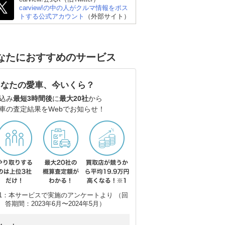
carview!の中の人がクルマ情報をポス
トする公式アカウント
（外部サイト）
なたにおすすめのサービス
あなたの愛車、今いくら？
込み
最短3時間後
に
最大20社
から
車の査定結果をWebでお知らせ！
1：本サービスで実施のアンケートより （回
答期間：2023年6月〜2024年5月）