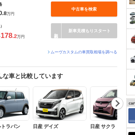
格
中古車を検索
0
.8
万円
込）
新車見積もりスタート
178
.2
〜
万円
ムーヴカスタムの車買取相場を調べる
んな車と比較しています
Nex
ca
t
ルトラパン
日産 デイズ
日産 サクラ