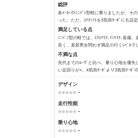
総評
各ﾒｰｶｰのﾐﾆﾊﾞﾝ型軽に乗りましたが、
った。ただ、ｽﾃｱｼﾌﾄを3気筒ﾀｰﾎﾞにも
満足している点
ﾐﾆﾊﾞﾝ型の軽では、ｴｸｽﾃﾘｱ､ｲﾝﾃﾘｱ
良く、老若男女問わず満足の行くﾚﾍﾞﾙで
不満な点
先代までのﾑｰｳﾞと比べ、乗り心地を優先
い足回りが×。4気筒ﾀｰﾎﾞより3気筒ﾀｰﾎﾞの方
デザイン
-
走行性能
-
乗り心地
-