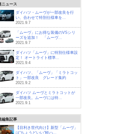
連ニュース
ダイハツ・ムーヴが一部改良を行
い、合わせて特別仕様車を...
2021.9.7
「ムーヴ」にお得な装備のVSシリ
ーズを追加！ 「ムーヴ...
2021.9.7
ダイハツ「ムーヴ」に特別仕様車設
定！ オートライト標準...
2021.9.4
ダイハツ、「ムーヴ」「ミラトコッ
ト」一部改良 グレード集約
2021.9.2
ダイハツ ムーヴとミラトコットが
一部改良。ムーヴには特...
2021.9.1
連編集記事
【目利き世代向け】新型「ムーヴ」
は“ちょうどいい”軽ハ...