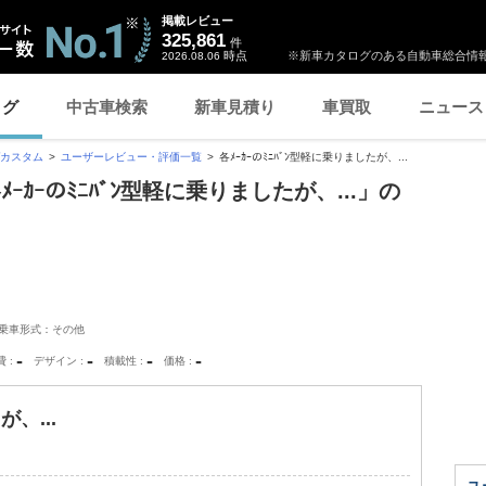
掲載レビュー
325,861
件
時点
※新車カタログのある自動車総合情報
2026.08.06
ログ
中古車検索
新車見積り
車買取
ニュース
カスタム
ユーザーレビュー・評価一覧
各ﾒｰｶｰのﾐﾆﾊﾞﾝ型軽に乗りましたが、...
ｰｶｰのﾐﾆﾊﾞﾝ型軽に乗りましたが、...」の
乗車形式：その他
-
-
-
-
費
デザイン
積載性
価格
、...