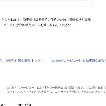
いたしかねます。新車価格は発売時の価格のため、掲載価格と実際
メーカーまたは取扱販売店にてお問い合わせください。
車、旧モデル 総合情報 トップへ
|
carview![カービュー] - 自動車総合
carview!（カービュー）はLINEヤフー株式会社が運営するクルマに関す
価格やスペックなどの公式情報から、ユーザーや専門家のリアルなレビューま
しむ
サービス