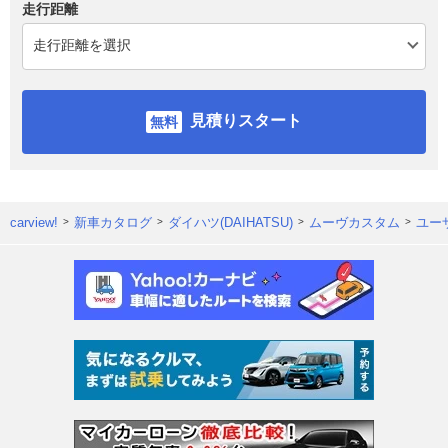
走行距離
見積りスタート
carview!
新車カタログ
ダイハツ(DAIHATSU)
ムーヴカスタム
ユー