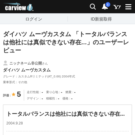
carview!
検索
通知
i
ログイン
ID新規取得
ダイハツ ムーヴカスタム 「トータルバランス
は他社には真似できない存在...」のユーザーレ
ビュー
ニックネーム非公開
さん
ダイハツ ムーヴカスタム
グレード：カスタムRリミテッド(AT_0.66) 2004年式
乗車形式：その他
-
-
-
5
走行性能
乗り心地
燃費
評価
-
-
-
デザイン
積載性
価格
トータルバランスは他社には真似できない存在...
2004.9.28