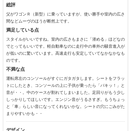
総評
父がワゴンＲ（新型）に乗っていますが、使い勝手や室内の広さ
間などムーヴのほうが断然上です。
満足している点
スタイルがいいですね。室内の広さもまさに「潜める」ほどなの
でとってもいいです。軽自動車なのに走行中の車外の騒音進入が
が低いのに驚いています。高速走行も安定していてなかなかなも
のです。
不満な点
運転席左のコンソールがすぐにガタガタします。シートをフラッ
トにしたとき、コンソールの上に子供が乗ったら「バキッ！」と
音が・・。中のケースが割れてしまいました。足回りがもう少し
しっかりしてほしいです。エンジン音がうるさすぎ。もうちょっ
と「車」らしい音になってくれないかな。シートの穴にごみがた
まりやすいかも・・
デザイン