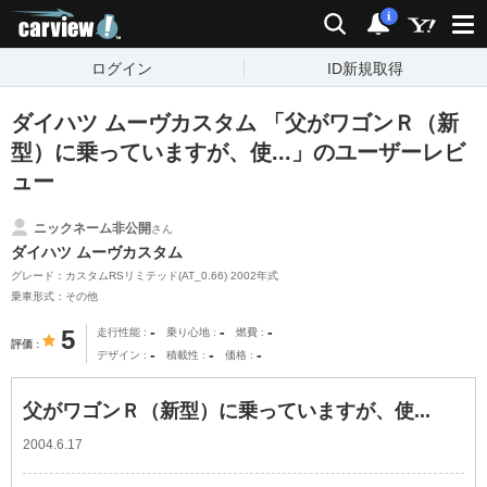
carview!
検索
通知
i
ログイン
ID新規取得
ダイハツ ムーヴカスタム 「父がワゴンＲ（新
型）に乗っていますが、使...」のユーザーレビ
ュー
ニックネーム非公開
さん
ダイハツ ムーヴカスタム
グレード：カスタムRSリミテッド(AT_0.66) 2002年式
乗車形式：その他
-
-
-
5
走行性能
乗り心地
燃費
評価
-
-
-
デザイン
積載性
価格
父がワゴンＲ（新型）に乗っていますが、使...
2004.6.17