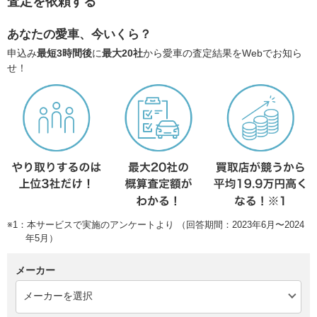
査定を依頼する
あなたの愛車、今いくら？
申込み
最短3時間後
に
最大20社
から愛車の査定結果をWebでお知ら
せ！
※1：本サービスで実施のアンケートより （回答期間：2023年6月〜2024
年5月）
メーカー