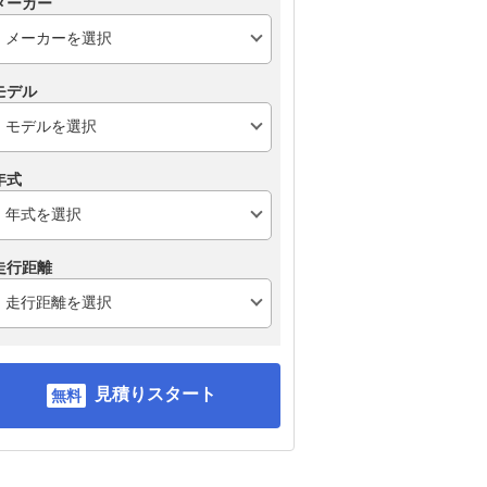
メーカー
モデル
年式
走行距離
見積りスタート