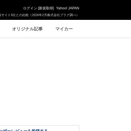
ログイン
[
新規取得
]
Yahoo! JAPAN
サイト5社との比較（2026年2月株式会社プラグ調べ）
オリジナル記事
マイカー