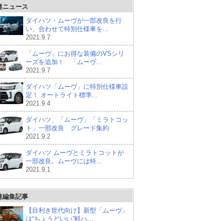
連ニュース
ダイハツ・ムーヴが一部改良を行
い、合わせて特別仕様車を...
2021.9.7
「ムーヴ」にお得な装備のVSシリ
ーズを追加！ 「ムーヴ...
2021.9.7
ダイハツ「ムーヴ」に特別仕様車設
定！ オートライト標準...
2021.9.4
ダイハツ、「ムーヴ」「ミラトコッ
ト」一部改良 グレード集約
2021.9.2
ダイハツ ムーヴとミラトコットが
一部改良。ムーヴには特...
2021.9.1
連編集記事
【目利き世代向け】新型「ムーヴ」
は“ちょうどいい”軽ハ...