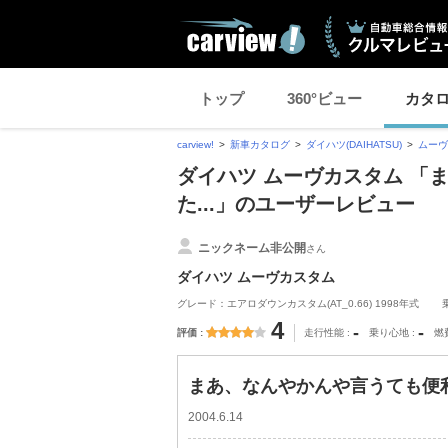
トップ
360°ビュー
カタ
carview!
新車カタログ
ダイハツ(DAIHATSU)
ムーヴ
ダイハツ ムーヴカスタム 「
た...」のユーザーレビュー
ニックネーム非公開
さん
ダイハツ ムーヴカスタム
グレード：エアロダウンカスタム(AT_0.66) 1998年式
4
-
-
評価
走行性能
乗り心地
燃
まあ、なんやかんや言うても便利
2004.6.14