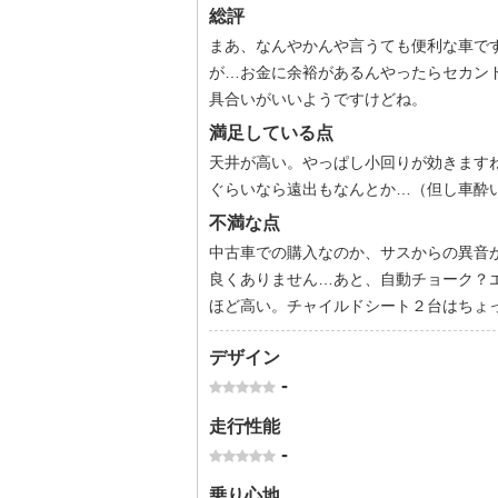
総評
まあ、なんやかんや言うても便利な車で
が…お金に余裕があるんやったらセカン
具合いがいいようですけどね。
満足している点
天井が高い。やっぱし小回りが効きますね
ぐらいなら遠出もなんとか…（但し車酔
不満な点
中古車での購入なのか、サスからの異音
良くありません…あと、自動チョーク？
ほど高い。チャイルドシート２台はちょ
デザイン
-
走行性能
-
乗り心地