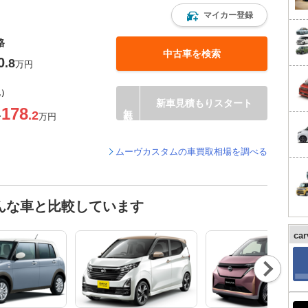
マイカー登録
格
中古車を検索
0
.8
万円
込）
新車見積もりスタート
178
.2
〜
万円
ムーヴカスタムの車買取相場を調べる
んな車と比較しています
ca
Nex
t