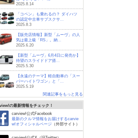
2025.8.14
「コペン」も乗れるの？ ダイハツ
の認定中古車サブスクサ...
2025.8.3
【販売店情報】新型「ムーヴ」の人
気は最上級「RS」。納...
2025.6.20
【新型「ムーヴ」6月4日に発売か】
待望のスライドドア搭...
2025.5.30
【永遠のテーマ】軽自動車の「スー
パーハイトワゴン」と「...
2025.5.19
関連記事をもっと見る
rview!の最新情報をチェック！
carview!公式Facebook
最新のクルマ情報をお届けするcarvie
w!オフィシャルページ
（外部サイト）
carview!公式X（旧Twitter）