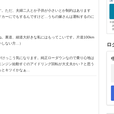
ユ
す。ただ、夫婦二人とか子供が小さいとか制約はあります
ドカーにでもするんですけど…うちの嫁さんは運転するのに
※
。裏道、細道大好きな私にはもってこいです。片道100km
いしない方…）
ロ
がけっこう気になります。純正ローダウンなので乗り心地は
エンジン始動すぐのアイドリング回転が大丈夫かい？と思う
っとキツイかなぁ…