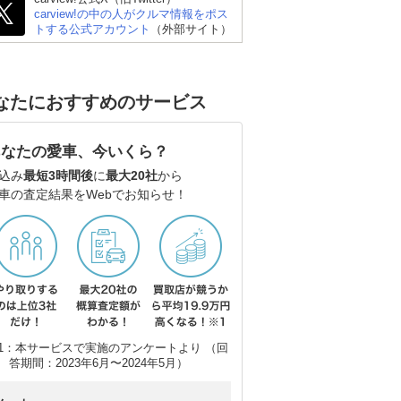
carview!の中の人がクルマ情報をポス
ホンダ N-ONE
三菱 eKワゴン
ス
トする公式アカウント
（外部サイト）
なたにおすすめのサービス
あなたの愛車、今いくら？
込み
最短3時間後
に
最大20社
から
車の査定結果をWebでお知らせ！
1：本サービスで実施のアンケートより （回
答期間：2023年6月〜2024年5月）