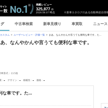
掲載レビュー
325,877
件
時点
※新車カタログのある自動車総合情報
2026.08.07
ログ
中古車検索
新車見積り
車買取
ニュース
カスタム
ユーザーレビュー・評価一覧
まあ、なんやかんや言うても便利な車です。た...
まあ、なんやかんや言うても便利な車です。
乗車形式：その他
-
-
-
-
費
デザイン
積載性
価格
な車です。た...