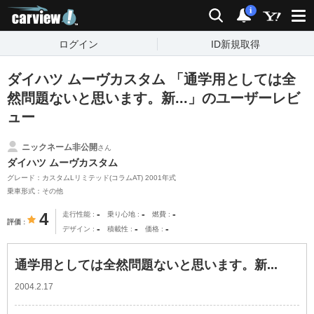
carview!
検索
通知
i
ログイン
ID新規取得
ダイハツ ムーヴカスタム 「通学用としては全
然問題ないと思います。新...」のユーザーレビ
ュー
ニックネーム非公開
さん
ダイハツ ムーヴカスタム
グレード：カスタムLリミテッド(コラムAT) 2001年式
乗車形式：その他
-
-
-
4
走行性能
乗り心地
燃費
評価
-
-
-
デザイン
積載性
価格
通学用としては全然問題ないと思います。新...
2004.2.17