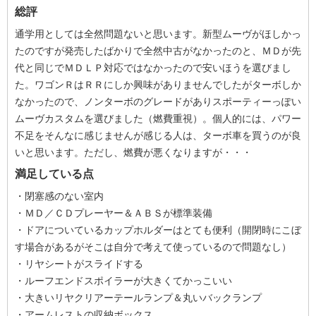
総評
通学用としては全然問題ないと思います。新型ムーヴがほしかっ
たのですが発売したばかりで全然中古がなかったのと、ＭＤが先
代と同じでＭＤＬＰ対応ではなかったので安いほうを選びまし
た。ワゴンＲはＲＲにしか興味がありませんでしたがターボしか
なかったので、ノンターボのグレードがありスポーティーっぽい
ムーヴカスタムを選びました（燃費重視）。個人的には、パワー
不足をそんなに感じませんが感じる人は、ターボ車を買うのが良
いと思います。ただし、燃費が悪くなりますが・・・
満足している点
・閉塞感のない室内
・ＭＤ／ＣＤプレーヤー＆ＡＢＳが標準装備
・ドアについているカップホルダーはとても便利（開閉時にこぼ
す場合があるがそこは自分で考えて使っているので問題なし）
・リヤシートがスライドする
・ルーフエンドスポイラーが大きくてかっこいい
・大きいリヤクリアーテールランプ＆丸いバックランプ
・アームレストの収納ボックス