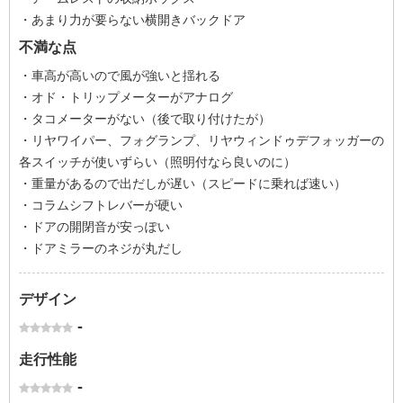
・あまり力が要らない横開きバックドア
不満な点
・車高が高いので風が強いと揺れる
・オド・トリップメーターがアナログ
・タコメーターがない（後で取り付けたが）
・リヤワイパー、フォグランプ、リヤウィンドゥデフォッガーの
各スイッチが使いずらい（照明付なら良いのに）
・重量があるので出だしが遅い（スピードに乗れば速い）
・コラムシフトレバーが硬い
・ドアの開閉音が安っぽい
・ドアミラーのネジが丸だし
デザイン
-
走行性能
-