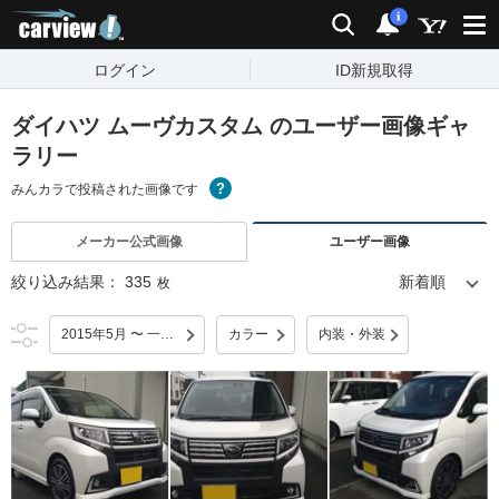
carview!
検索
通知
i
ログイン
ID新規取得
ダイハツ ムーヴカスタム のユーザー画像ギャ
ラリー
みんカラで投稿された画像です
メーカー公式画像
ユーザー画像
絞り込み結果：
335
枚
2015年5月 〜 一部改良
カラー
内装・外装