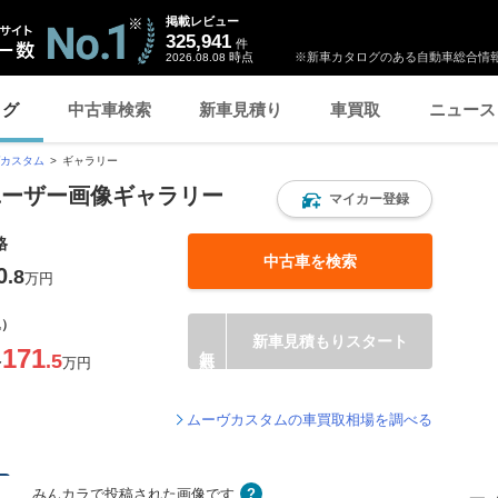
掲載レビュー
325,941
件
時点
※新車カタログのある自動車総合情報
2026.08.08
ログ
中古車検索
新車見積り
車買取
ニュース
カスタム
ギャラリー
ユーザー画像ギャラリー
マイカー登録
格
中古車を検索
0
.8
万円
込）
新車見積もりスタート
171
.5
〜
万円
ムーヴカスタムの車買取相場を調べる
みんカラで投稿された画像です