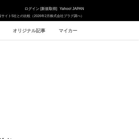
ログイン
[
新規取得
]
Yahoo! JAPAN
サイト5社との比較（2026年2月株式会社プラグ調べ）
オリジナル記事
マイカー