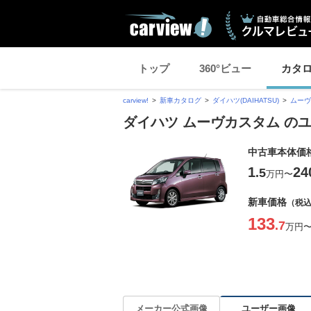
トップ
360°ビュー
カタ
carview!
新車カタログ
ダイハツ(DAIHATSU)
ムーヴ
ダイハツ ムーヴカスタム の
中古車本体価
1
24
.5
万円
〜
新車価格
（税
133
.7
万円
ユーザー画像
メーカー公式画像