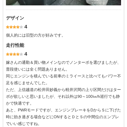
デザイン
4
個人的には旧型の方が好みです。
走行性能
4
嫁さんの通勤＆買い物メインなのでノンターボを選びましたが、
普段使いには全く問題ありません。
同じエンジンを積んでいる前車のミライースと比べてもパワー不
足を感じませんでした。
ただ、上信越道の松井田妙義から軽井沢間の上り区間だけはター
ボが欲しいと思いましたが、それ以外は90～100㎞/h巡行でも静
かで快適です。
あと、PWRモードですが、エンジンブレーキをDからＳに下げた
時に効き過ぎる場合などにONするとＤとＳの中間位のエンブレ
でいい感じですね。