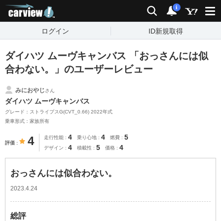
carview!
検索
通知
i
ログイン
ID新規取得
ダイハツ ムーヴキャンバス 「おっさんには似
合わない。」のユーザーレビュー
みにおやじ
さん
ダイハツ ムーヴキャンバス
グレード：ストライプスG(CVT_0.66) 2022年式
乗車形式：家族所有
4
4
5
4
走行性能
乗り心地
燃費
評価
4
5
4
デザイン
積載性
価格
おっさんには似合わない。
2023.4.24
総評