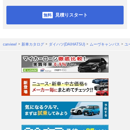
見積りスタート
carview!
新車カタログ
ダイハツ(DAIHATSU)
ムーヴキャンバス
ユ