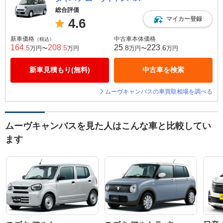
総合評価
マイカー登録
4.6
新車価格
中古車本体価格
（税込）
164
208
25
223
.5
.5
.8
.6
万円〜
万円
万円〜
万円
新車見積もり(無料)
中古車を検索
ムーヴキャンバスの車買取相場を調べる
ムーヴキャンバスを見た人はこんな車と比較してい
ます