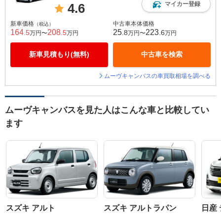
マイカー登録
4.6
新車価格
中古車本体価格
（税込）
164
208
25
223
.5
.5
.8
.6
万円〜
万円
万円〜
万円
新車見積もり(無料)
中古車を検索
ムーヴキャンバスの車買取相場を調べる
ムーヴキャンバスを見た人はこんな車と比較してい
ます
スズキ アルト
スズキ アルトラパン
日産