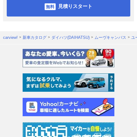
見積りスタート
carview!
新車カタログ
ダイハツ(DAIHATSU)
ムーヴキャンバス
ユ