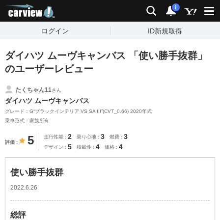
carview!
検索
通知
i
ログイン
ID新規取得
ダイハツ ムーヴキャンバス 「使い勝手抜群」
のユーザーレビュー
たくちゃん11
さん
ダイハツ ムーヴキャンバス
グレード：G“ブラックインテリア VS SA III”(CVT_0.66) 2020年式
乗車形式：家族所有
2
3
3
5
走行性能
乗り心地
燃費
評価
5
4
4
デザイン
積載性
価格
使い勝手抜群
2022.6.26
総評