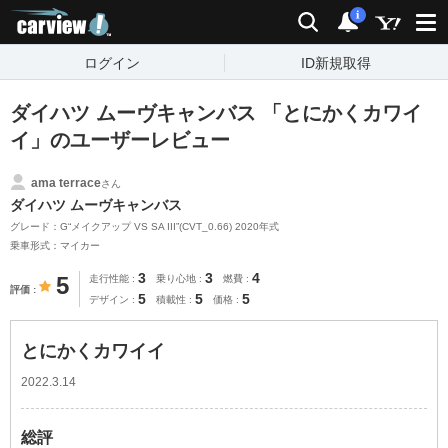
carview!
検索
通知
i
ログイン
ID新規取得
ダイハツ ムーヴキャンバス 「とにかくカワイ
イ」のユーザーレビュー
ama terrace
さん
ダイハツ ムーヴキャンバス
グレード：G“メイクアップ VS SA III”(CVT_0.66) 2020年式
乗車形式：マイカー
3
3
4
5
走行性能
乗り心地
燃費
評価
5
5
5
デザイン
積載性
価格
とにかくカワイイ
2022.3.14
総評