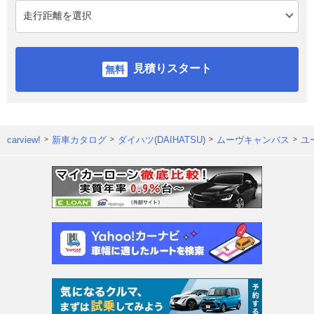
見積りスタート
carview!
新車カタログ
ダイハツ(DAIHATSU)
ムーヴキャンバス
ユ