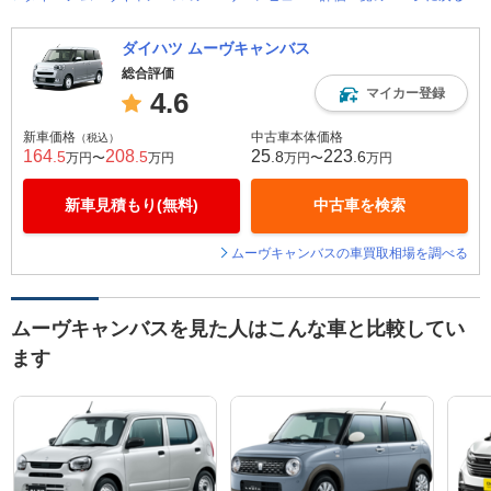
ダイハツ ムーヴキャンバス
総合評価
マイカー登録
4.6
新車価格
中古車本体価格
（税込）
164
208
25
223
.5
.5
.8
.6
万円〜
万円
万円〜
万円
新車見積もり(無料)
中古車を検索
ムーヴキャンバスの車買取相場を調べる
ムーヴキャンバスを見た人はこんな車と比較してい
ます