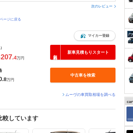
次のレビュー
のページに戻る
マイカー登録
込）
新車見積もりスタート
207
.4
〜
万円
格
中古車を検索
0
.8
万円
ムーヴの車買取相場を調べる
ca
比較しています