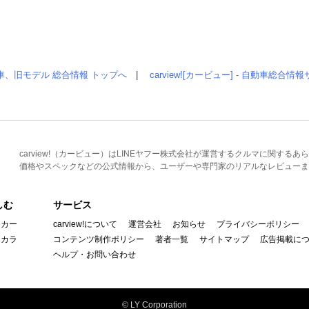
車、旧モデル 総合情報 トップへ
|
carview![カービュー] - 自動車総合
carview!（カービュー）はLINEヤフー株式会社が運営するクルマに関す
価格やスペックなどの公式情報から、ユーザーや専門家のリアルなレビューま
しむ
サービス
イカー
carview!について
運営会社
お知らせ
プライバシーポリシー
んカラ
コンテンツ制作ポリシー
著者一覧
サイトマップ
広告掲載に
ヘルプ・お問い合わせ
© LY Corporation