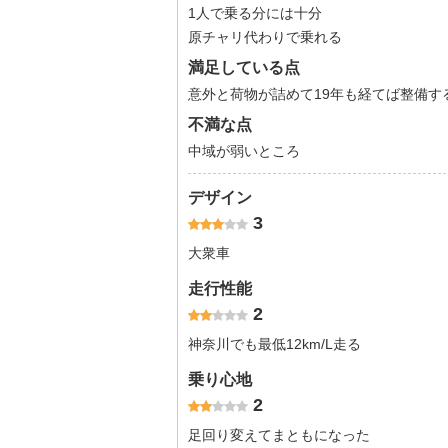
1人で乗る分には十分
原チャリ代わりで乗れる
満足している点
意外と荷物が詰めて19年も経てば整備す
不満な点
中域が弱いところ
デザイン
3
大衆車
走行性能
2
神奈川でも最低12km/L走る
乗り心地
2
足回り変えてまともになった