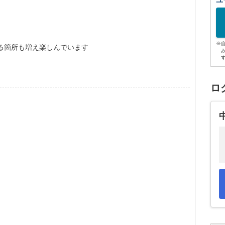
ユ
※
る箇所も増え楽しんでいます
ロ