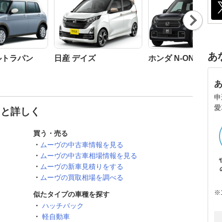
Nex
t
あ
ルトラパン
日産 デイズ
ホンダ N-ONE
申
愛
っと詳しく
買う・売る
ムーヴの中古車情報を見る
ムーヴの中古車相場情報を見る
ムーヴの新車見積りをする
ムーヴの買取相場を調べる
※
似たタイプの車種を探す
ハッチバック
軽自動車