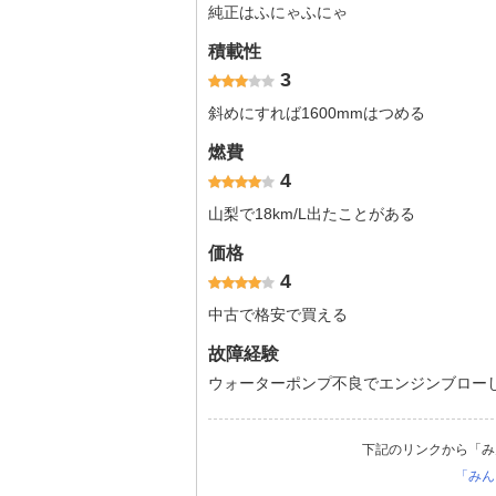
純正はふにゃふにゃ
積載性
3
斜めにすれば1600mmはつめる
燃費
4
山梨で18km/L出たことがある
価格
4
中古で格安で買える
故障経験
ウォーターポンプ不良でエンジンブロー
下記のリンクから「み
「みん