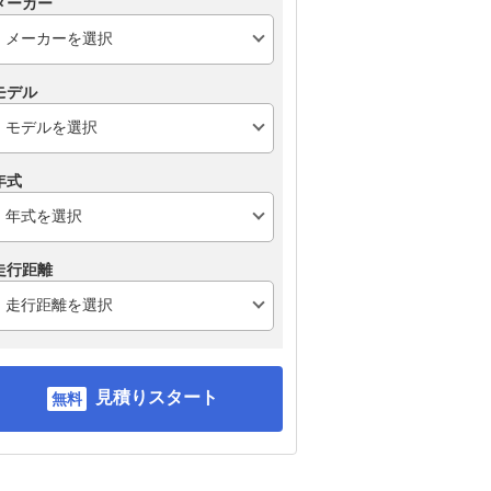
メーカー
モデル
年式
走行距離
見積りスタート