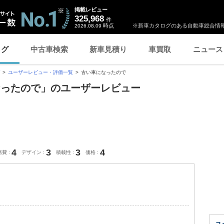
掲載レビュー
325,968
件
時点
※新車カタログのある自動車総合情報
2026.08.09
ログ
中古車検索
新車見積り
車買取
ニュース
ユーザーレビュー・評価一覧
古い車になったので
なったので」のユーザーレビュー
4
3
3
4
燃費
デザイン
積載性
価格