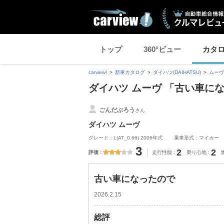
トップ
360°ビュー
カタ
carview!
新車カタログ
ダイハツ(DAIHATSU)
ムーヴ
ダイハツ ムーヴ 「古い車に
ごんだぶろう
さん
ダイハツ ムーヴ
グレード：L(AT_0.66) 2006年式
乗車形式：マイカー
3
2
2
評価
走行性能
乗り心地
古い車になったので
2026.2.15
総評