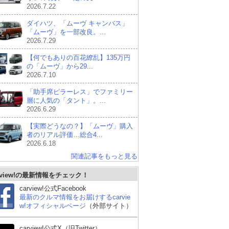
2026.7.22
ダイハツ、「ムーヴ キャンバス」
「ムーヴ」を一部改良。...
2026.7.29
【何でもありの百花繚乱】135万円
の「ムーヴ」から29...
2026.7.10
「助手席ピラーレス」でファミリー
層に人気の「タント」。...
2026.6.29
【実際どうなの？】「ムーヴ」購入
者のリアル評価…総合4...
2026.6.18
関連記事をもっと見る
rview!の最新情報をチェック！
carview!公式Facebook
最新のクルマ情報をお届けするcarvie
w!オフィシャルページ
（外部サイト）
carview!公式X（旧Twitter）