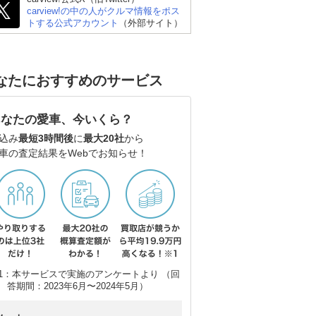
carview!の中の人がクルマ情報をポス
トする公式アカウント
（外部サイト）
なたにおすすめのサービス
日産 サクラ
三菱 eKワゴン
ス
あなたの愛車、今いくら？
込み
最短3時間後
に
最大20社
から
車の査定結果をWebでお知らせ！
1：本サービスで実施のアンケートより （回
答期間：2023年6月〜2024年5月）