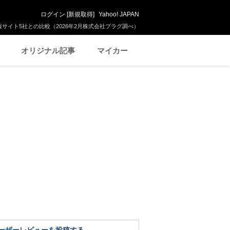
ログイン
[
新規取得
]
Yahoo! JAPAN
サイト5社との比較（2026年2月株式会社プラグ調べ）
オリジナル記事
マイカー