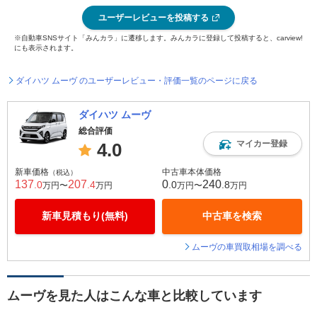
ユーザーレビューを投稿する
※自動車SNSサイト「みんカラ」に遷移します。みんカラに登録して投稿すると、carview!
にも表示されます。
ダイハツ ムーヴ のユーザーレビュー・評価一覧のページに戻る
ダイハツ ムーヴ
総合評価
マイカー登録
4.0
新車価格
中古車本体価格
（税込）
137
207
0
240
.0
.4
.0
.8
万円〜
万円
万円〜
万円
新車見積もり(無料)
中古車を検索
ムーヴの車買取相場を調べる
ムーヴを見た人はこんな車と比較しています