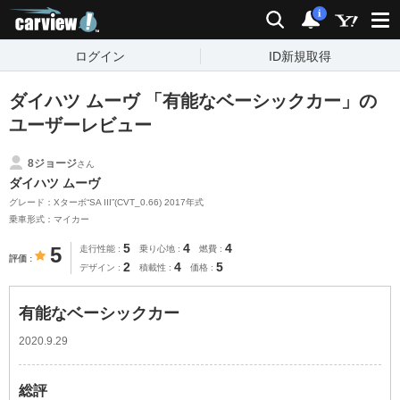
carview!
検索
通知
i
ログイン
ID新規取得
ダイハツ ムーヴ 「有能なベーシックカー」の
ユーザーレビュー
8ジョージ
さん
ダイハツ ムーヴ
グレード：Xターボ“SA III”(CVT_0.66) 2017年式
乗車形式：マイカー
5
4
4
5
走行性能
乗り心地
燃費
評価
2
4
5
デザイン
積載性
価格
有能なベーシックカー
2020.9.29
総評