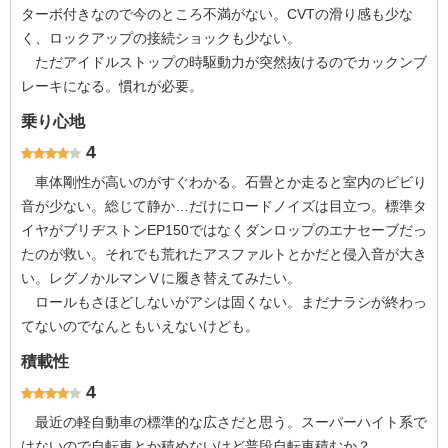
ターボ付きなので今のところ不満がない。CVTの滑り感も少な
く、ロックアップの接続ショックも少ない。
ただアイドルストップの時駆動力が突然抜けるのでカックンブ
レーキになる。慣れが必要。
乗り心地
4
車体剛性が高いのがすぐわかる。石畳とか走ると室内のビビり
音が少ない。総じて静か…だけにロードノイズは目立つ。標準タ
イヤがブリヂストンEP150ではなくダンロップのエナセーブだっ
たのが救い。それでも荒れたアスファルトとかだと侵入音が大き
い。レグノかルマンⅤに履き替えてみたい。
ロールもさほどしないがアシは固くない。まだナラシが終わっ
てないのでなんともいえないけども。
積載性
4
最近の軽自動車の標準的な広さだと思う。スーパーハイト系で
はないので自転車とか積めないけど普段自転車積むか？