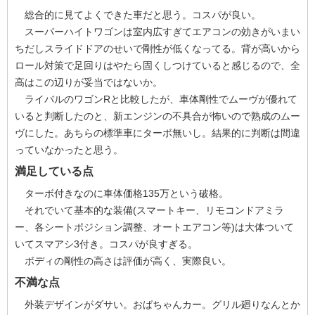
総合的に見てよくできた車だと思う。コスパが良い。
スーパーハイトワゴンは室内広すぎてエアコンの効きがいまい
ちだしスライドドアのせいで剛性が低くなってる。背が高いから
ロール対策で足回りはやたら固くしつけていると感じるので、全
高はこの辺りが妥当ではないか。
ライバルのワゴンRと比較したが、車体剛性でムーヴが優れて
いると判断したのと、新エンジンの不具合が怖いので熟成のムー
ヴにした。あちらの標準車にターボ無いし。結果的に判断は間違
っていなかったと思う。
満足している点
ターボ付きなのに車体価格135万という破格。
それでいて基本的な装備(スマートキー、リモコンドアミラ
ー、各シートポジション調整、オートエアコン等)は大体ついて
いてスマアシ3付き。コスパが良すぎる。
ボディの剛性の高さは評価が高く、実際良い。
不満な点
外装デザインがダサい。おばちゃんカー。グリル廻りなんとか