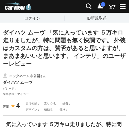
carview!
検索
通知
i
ログイン
ID新規取得
ダイハツ ムーヴ 「気に入っています ５万キロ
走りましたが、特に問題も無く快調です。 外装
はカスタムの方は、賛否があると思いますが、
まあまあいいと思います。 インテリ」のユーザ
ーレビュー
ニックネーム非公開
さん
ダイハツ ムーヴ
グレード：-
乗車形式：マイカー
-
-
-
4
走行性能
乗り心地
燃費
評価
-
-
-
デザイン
積載性
価格
気に入っています ５万キロ走りましたが、特に問