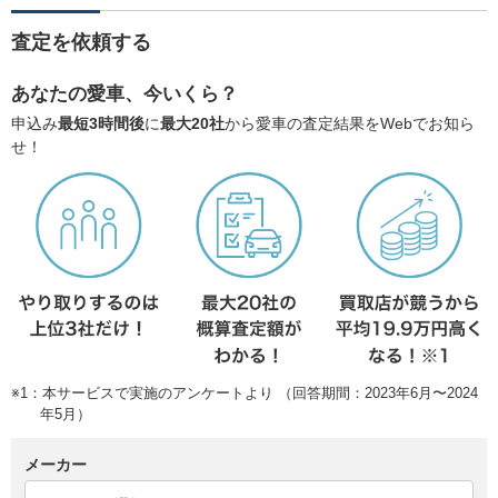
査定を依頼する
あなたの愛車、今いくら？
申込み
最短3時間後
に
最大20社
から愛車の査定結果をWebでお知ら
せ！
※1：本サービスで実施のアンケートより （回答期間：2023年6月〜2024
年5月）
メーカー