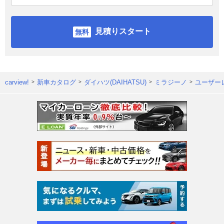
見積りスタート
carview!
新車カタログ
ダイハツ(DAIHATSU)
ミラジーノ
ユーザー