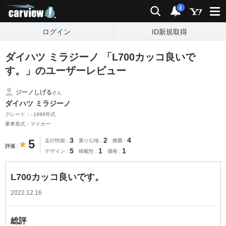
carview!
検索
通知
i
ログイン
ID新規取得
ダイハツ ミラジーノ 「L700カッコ良いで
す。」のユーザーレビュー
ジーノしげる
さん
ダイハツ ミラジーノ
グレード：- 1999年式
乗車形式：マイカー
3
2
4
5
走行性能
乗り心地
燃費
評価
5
1
1
デザイン
積載性
価格
L700カッコ良いです。
2022.12.16
総評