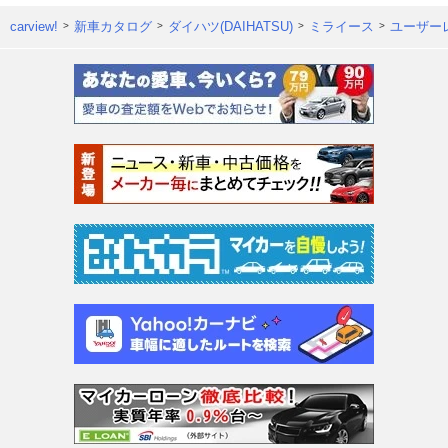
carview!
新車カタログ
ダイハツ(DAIHATSU)
ミライース
ユーザー