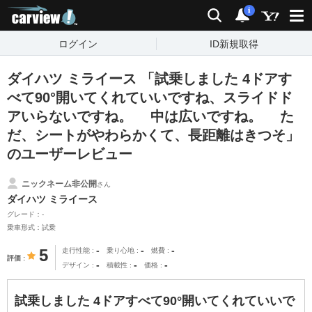
carview!
検索
通知
i
ログイン
ID新規取得
ダイハツ ミライース 「試乗しました 4ドアす
べて90°開いてくれていいですね、スライドド
アいらないですね。 中は広いですね。 た
だ、シートがやわらかくて、長距離はきつそ」
のユーザーレビュー
ニックネーム非公開
さん
ダイハツ ミライース
グレード：-
乗車形式：試乗
-
-
-
5
走行性能
乗り心地
燃費
評価
-
-
-
デザイン
積載性
価格
試乗しました 4ドアすべて90°開いてくれていいで