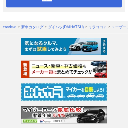
carview!
新車カタログ
ダイハツ(DAIHATSU)
ミラココア
ユーザー