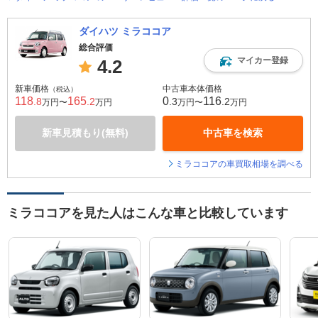
ダイハツ ミラココア
総合評価
マイカー登録
4.2
新車価格
中古車本体価格
（税込）
118
165
0
116
.8
.2
.3
.2
万円〜
万円
万円〜
万円
新車見積もり(無料)
中古車を検索
ミラココアの車買取相場を調べる
ミラココアを見た人はこんな車と比較しています