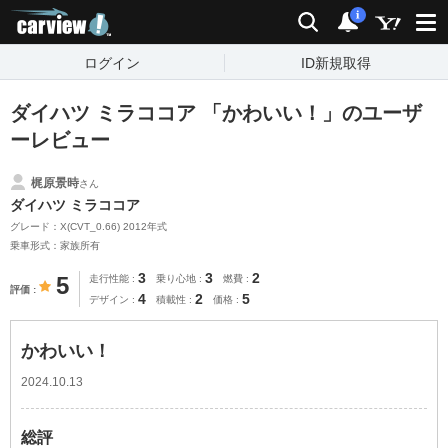
carview!
検索
通知
i
ログイン
ID新規取得
ダイハツ ミラココア 「かわいい！」のユーザ
ーレビュー
梶原景時
さん
ダイハツ ミラココア
グレード：X(CVT_0.66) 2012年式
乗車形式：家族所有
3
3
2
5
走行性能
乗り心地
燃費
評価
4
2
5
デザイン
積載性
価格
かわいい！
2024.10.13
総評