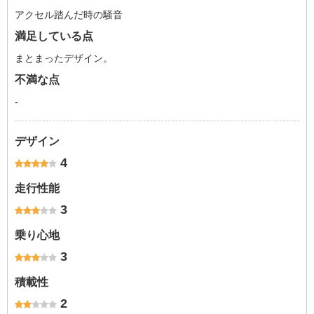
アクセル踏んだ時の騒音
満足している点
まとまったデザイン。
不満な点
-
デザイン
4
走行性能
3
乗り心地
3
積載性
2