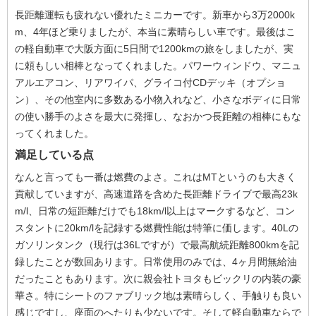
長距離運転も疲れない優れたミニカーです。新車から3万2000k
m、4年ほど乗りましたが、本当に素晴らしい車です。最後はこ
の軽自動車で大阪方面に5日間で1200kmの旅をしましたが、実
に頼もしい相棒となってくれました。パワーウィンドウ、マニュ
アルエアコン、リアワイパ、グライコ付CDデッキ（オプショ
ン）、その他室内に多数ある小物入れなど、小さなボディに日常
の使い勝手のよさを最大に発揮し、なおかつ長距離の相棒にもな
ってくれました。
満足している点
なんと言っても一番は燃費のよさ。これはMTというのも大きく
貢献していますが、高速道路を含めた長距離ドライブで最高23k
m/l、日常の短距離だけでも18km/l以上はマークするなど、コン
スタントに20km/lを記録する燃費性能は特筆に価します。40Lの
ガソリンタンク（現行は36Lですが）で最高航続距離800kmを記
録したことが数回あります。日常使用のみでは、4ヶ月間無給油
だったこともあります。次に親会社トヨタもビックリの内装の豪
華さ。特にシートのファブリック地は素晴らしく、手触りも良い
感じですし、座面のへたりも少ないです。そして軽自動車ならで