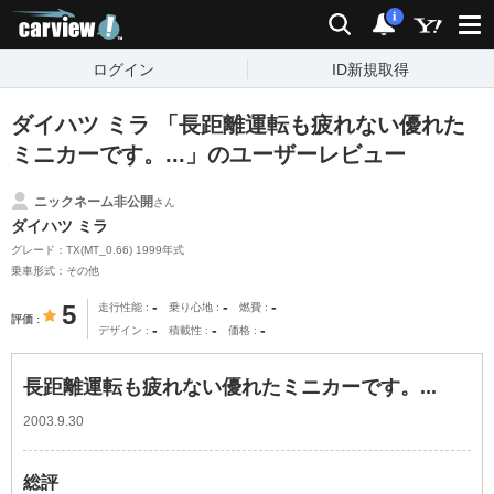
carview!
検索
通知
i
ログイン
ID新規取得
ダイハツ ミラ 「長距離運転も疲れない優れた
ミニカーです。...」のユーザーレビュー
ニックネーム非公開
さん
ダイハツ ミラ
グレード：TX(MT_0.66) 1999年式
乗車形式：その他
-
-
-
5
走行性能
乗り心地
燃費
評価
-
-
-
デザイン
積載性
価格
長距離運転も疲れない優れたミニカーです。...
2003.9.30
総評