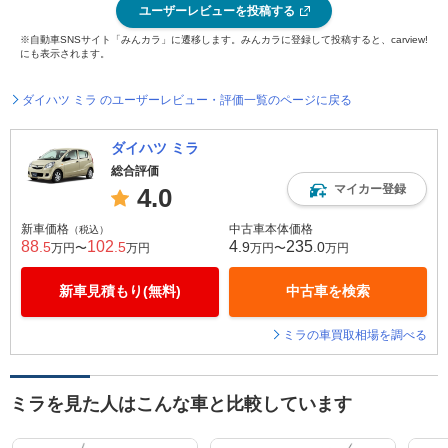
ユーザーレビューを投稿する
※自動車SNSサイト「みんカラ」に遷移します。みんカラに登録して投稿すると、carview!
にも表示されます。
ダイハツ ミラ のユーザーレビュー・評価一覧のページに戻る
ダイハツ ミラ
総合評価
マイカー登録
4.0
新車価格
中古車本体価格
（税込）
88
102
4
235
.5
.5
.9
.0
万円〜
万円
万円〜
万円
新車見積もり(無料)
中古車を検索
ミラの車買取相場を調べる
ミラを見た人はこんな車と比較しています