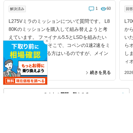
1
60
解決済み
回
L275Vミラのミッションについて質問です。 L8
L
80Kのミッションを購入して組み替えようと考
か
えています。 ファイナル5.5とLSDを組みたい
い
と考えています。 そこで、コペンの1速2速をミ
ら
ラに組み替えている方はいるのですが、メイン
し
シャ...
ィオ
2026.8.3
続きを見る
2026
みんなの質問一覧をみる
所有者データ
ミラ