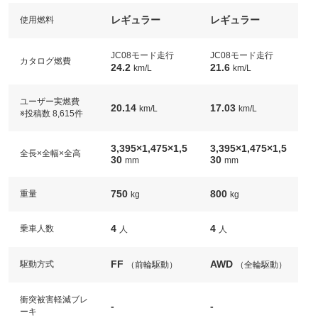
レギュラー
レギュラー
使用燃料
JC08モード走行
JC08モード走行
カタログ燃費
24.2
21.6
km/L
km/L
ユーザー実燃費
20.14
17.03
km/L
km/L
※投稿数 8,615件
3,395×1,475×1,5
3,395×1,475×1,5
全長×全幅×全高
30
30
mm
mm
750
800
重量
kg
kg
4
4
乗車人数
人
人
FF
AWD
駆動方式
（前輪駆動）
（全輪駆動）
衝突被害軽減ブレ
-
-
ーキ