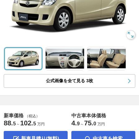
公式画像を全て見る
3
枚
新車価格
中古車本体価格
（税込）
88
102
4
75
.
.
.
.
5
5
9
0
～
万円
～
万円
新車見積り(無料)
中古車を検索