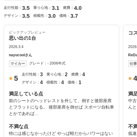
3.5
3.1
4.0
走行性能：
乗り心地：
燃費：
3.5
3.0
3.7
デザイン：
積載性：
価格：
ピックアップレビュー
コ
思い出の1台
2026.3.4
2026
nayucoolさん
ReD
グレード：
- 2006年式
マイカー
仕
3
2
4
走行性能：
乗り心地：
燃費：
5
4
4
1
デザイン：
積載性：
価格：
満足している点
満
前のシートのヘッドレストを外して、倒すと後部座席
中古
とフラットになる。 後部座席を倒せば スポーツ自転車
んと
とかであれば...
不満な点
不
特には感じなかったけど やっぱ軽だからパワーはない
低速