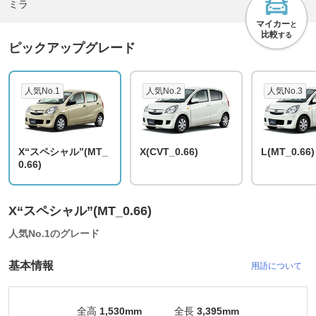
ミラ
マイカー
と
比較
する
ピックアップグレード
人気No.1
人気No.2
人気No.3
X“スペシャル”(MT_
X(CVT_0.66)
L(MT_0.66)
0.66)
X“スペシャル”(MT_0.66)
人気No.1のグレード
基本情報
用語について
全高
1,530mm
全長
3,395mm