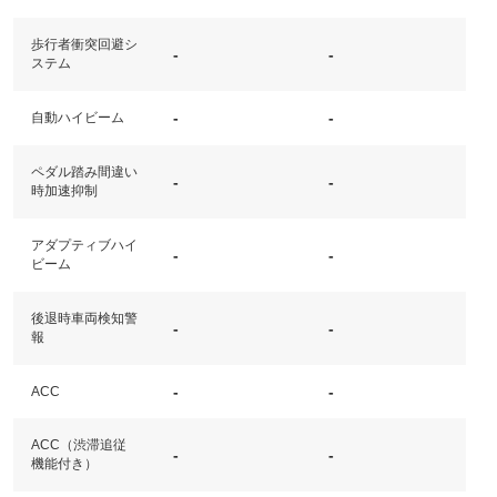
歩行者衝突回避シ
-
-
ステム
-
-
自動ハイビーム
ペダル踏み間違い
-
-
時加速抑制
アダプティブハイ
-
-
ビーム
後退時車両検知警
-
-
報
-
-
ACC
ACC（渋滞追従
-
-
機能付き）