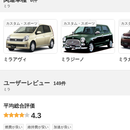
8件
ミラ
カスタム・スポーツ
カスタム・スポーツ
カス
ミラアヴィ
ミラジーノ
ミラ
ユーザーレビュー
149件
ミラ
平均総合評価
4.3
燃費が良い
維持費が安い
加速が良い