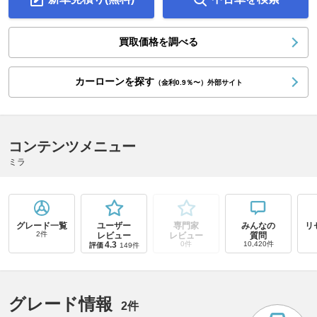
買取価格を調べる
カーローンを探す
（金利0.9％〜）外部サイト
コンテンツメニュー
ミラ
グレード一覧
ユーザー
専門家
みんなの
リ
2件
レビュー
レビュー
質問
4.3
0件
10,420件
評価
149件
グレード情報
2件