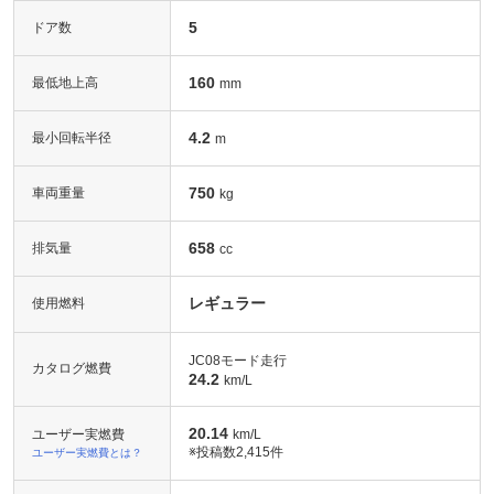
5
ドア数
160
最低地上高
mm
4.2
最小回転半径
m
750
車両重量
kg
658
排気量
cc
レギュラー
使用燃料
JC08モード走行
カタログ燃費
24.2
km/L
20.14
ユーザー実燃費
km/L
※投稿数
2,415件
ユーザー実燃費とは？