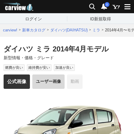
carview!
検索
通知
i
ログイン
ID新規取得
carview!
新車カタログ
ダイハツ(DAIHATSU)
ミラ
2014年4月〜モ
ダイハツ ミラ 2014年4月モデル
新型情報・価格・グレード
燃費が良い
維持費が安い
加速が良い
公式画像
ユーザー画像
動画