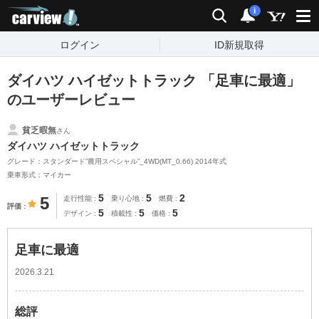
carview!
検索
通知
i
ログイン
ID新規取得
ダイハツ ハイゼットトラック 「足車に最適」
のユーザーレビュー
貧乏暇無
さん
ダイハツ ハイゼットトラック
グレード：スタンダード”農用スペシャル”_4WD(MT_0.66) 2014年式
乗車形式：マイカー
5
5
2
5
走行性能
乗り心地
燃費
評価
5
5
5
デザイン
積載性
価格
足車に最適
2026.3.21
総評