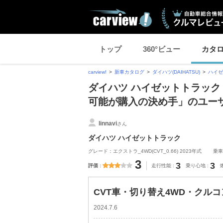
トップ
360°ビュー
カタ
carview!
新車カタログ
ダイハツ(DAIHATSU)
ハイゼ
ダイハツ ハイゼットトラック
可能が購入の決め手」のユー
linnavi
さん
ダイハツ ハイゼットトラック
グレード：エクストラ_4WD(CVT_0.66) 2023年式
乗車
3
3
3
評価
走行性能
乗り心地
CVT車・切り替え4WD・クル
2024.7.6