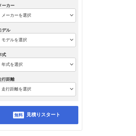
メーカー
モデル
年式
走行距離
見積りスタート