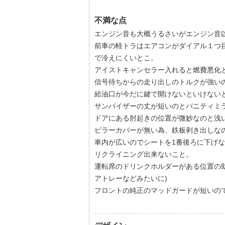
不満な点
エンジン音も大概うるさいがエンジン音
前車の軽トラはエアコンがダイアル１つ
で冷えにくいとこ。
アイストキャンセラー入れると燃費悪化
信号待ちからの走り出しのトルクが強い
給油口が今だに鍵で開けないといけない
サンバイザーの丈が短いのとバニティミ
ドアにある肘起きの位置が微妙なのと浅
ピラーカバーが無い為、鉄板剥き出しな
車内が広いのでシートを1番後ろに下げ
リクライニング出来ないこと。
運転席のドリンクホルダーがある位置の
アトレーなどみたいに)
フロントの純正のマッドガードが短いので