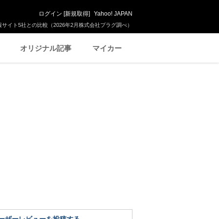
ログイン
[
新規取得
]
Yahoo! JAPAN
サイト5社との比較（2026年2月株式会社プラグ調べ）
オリジナル記事
マイカー