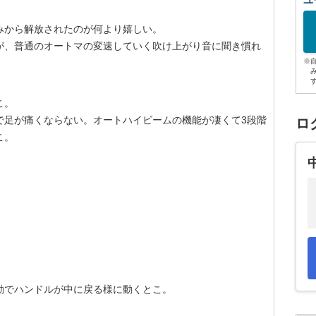
ユ
みから解放されたのが何より嬉しい。
いが、普通のオートマの変速していく吹け上がり音に聞き慣れ
。
※
こ。
で足が痛くならない。オートハイビームの機能が凄くて3段階
ロ
こ。
動でハンドルが中に戻る様に動くとこ。