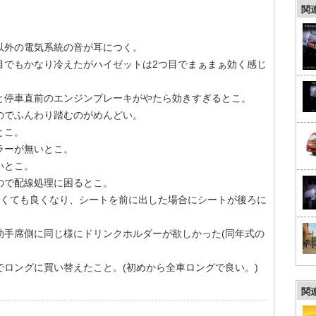
関
以外の電気系統の音が耳につく。
目でもかなり冷えたがハイゼットは2つ目でまぁまぁ効く感じ
と停車直前のエンジンブレーキがやたら効きすぎるとこ。
のでふんわり踏むのがめんどい。
とこ。
ラーが無いとこ。
いとこ。
ので配線処理に困るとこ。
なくても良くなり、シートを前に出した場合にシートが後ろに
助手席側に同じ様にドリンクホルダーが欲しかった(同年式の
ロングに買い替えたこと。(初めから全車ロングで良い。)
関