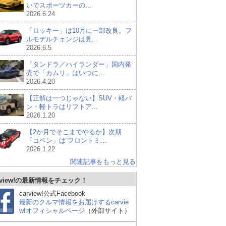
いでスポーツカーの...
2026.6.24
「ロッキー」は10月に一部改良。フ
ルモデルチェンジは見...
2026.6.5
「タンドラ／ハイランダー」国内発
売で「カムリ」はいつに...
2026.4.20
【正解は一つじゃない】SUV・軽バ
ン・軽トラはリフトア...
2026.1.20
【2か月でそこまでやるか】次期
「コペン」は“フロントミ...
2026.1.22
関連記事をもっと見る
rview!の最新情報をチェック！
carview!公式Facebook
最新のクルマ情報をお届けするcarvie
w!オフィシャルページ
（外部サイト）