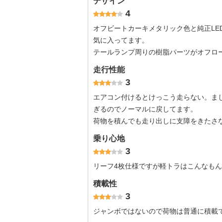
デザイン
4
オフビートカーキメタリック色と純正LE
気に入ってます。
テールランプ周りの樹脂パーツがオフロ
走行性能
3
エアコン付けるとけっこう走らない。ま
ぎるのでノーマルに戻してます。
荷物を積んでも走り出しに支障をきたさ
乗り心地
3
リーフ4枚仕様ですが軽トラはこんなも
積載性
3
ジャンボではないので荷物は普通に積載