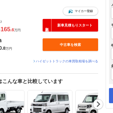
マイカー登録
込）
新車見積もりスタート
165
.6
〜
万円
格
中古車を検索
0
.8
万円
ハイゼットトラックの車買取相場を調べる
はこんな車と比較しています
Nex
t