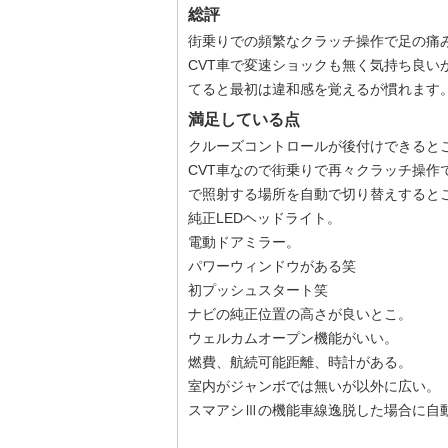
総評
街乗りでの頻繁なクラッチ操作で足の痛
CVT車で変速ショックも無く気持ち良
てると最初は違和感を覚えるが慣れます
満足している点
クルーズコントロールが後付けできると
CVT車なので街乗りで再々クラッチ操作
で照射する場所を自動で切り替えすると
純正LEDヘッドライト。
電動ドアミラー。
パワーウィンドウがある笑
初プッシュスタート笑
ナビの純正位置の高さが良いとこ。
ウェルカムオープン機能がいい。
燃費、航続可能距離、時計がある。
室内がジャンボでは無いが以外に広い。
スマアシⅢの機能車線逸脱した場合に自