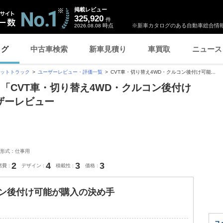
掲載レビュー
325,920
件
時点
※新車カタログのある自動車総合情報
2026.08.08
ログ
中古車検索
新車見積り
車買取
ニュース
ットトラック
ユーザーレビュー・評価一覧
CVT車・切り替え4WD・クルコン後付け可能...
 「CVT車・切り替え4WD・クルコン後付け
ザーレビュー
形式：仕事用
2
4
3
3
燃費
デザイン
積載性
価格
コン後付け可能が購入の決め手