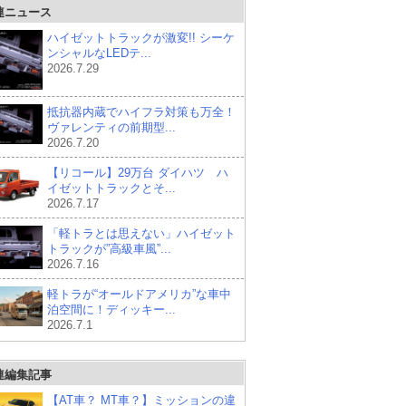
連ニュース
ハイゼットトラックが激変!! シーケ
ンシャルなLEDテ...
2026.7.29
抵抗器内蔵でハイフラ対策も万全！
ヴァレンティの前期型...
2026.7.20
【リコール】29万台 ダイハツ ハ
イゼットトラックとそ...
2026.7.17
「軽トラとは思えない」ハイゼット
トラックが”高級車風”...
2026.7.16
軽トラが“オールドアメリカ”な車中
泊空間に！ディッキー...
2026.7.1
連編集記事
【AT車？ MT車？】ミッションの違