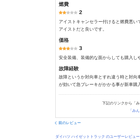
燃費
2
アイストキャンセラー付けると燃費悪い
アイストだと良いです。
価格
3
安全装備、装備的な面からしても購入し
故障経験
故障というか対向車とすれ違う時と対向車
が効いて急ブレーキがかかる事が新車購入
下記のリンクから「み
「みん
前のレビュー
ダイハツ ハイゼットトラック のユーザーレビュ