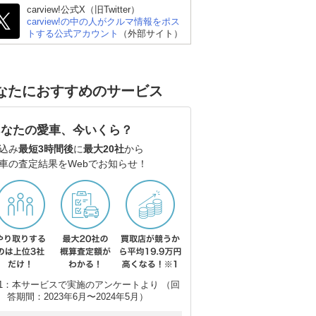
carview!公式X（旧Twitter）
carview!の中の人がクルマ情報をポス
トする公式アカウント
（外部サイト）
なたにおすすめのサービス
あなたの愛車、今いくら？
込み
最短3時間後
に
最大20社
から
車の査定結果をWebでお知らせ！
1：本サービスで実施のアンケートより （回
答期間：2023年6月〜2024年5月）