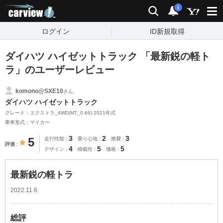
carview!
検索
通知
i
ログイン
ID新規取得
ダイハツ ハイゼットトラック 「最新鋭の軽ト
ラ」のユーザーレビュー
komono@SXE10
さん
ダイハツ ハイゼットトラック
グレード：エクストラ_4WD(MT_0.66) 2021年式
乗車形式：マイカー
3
2
3
5
走行性能
乗り心地
燃費
評価
4
5
5
デザイン
積載性
価格
最新鋭の軽トラ
2022.11.6
総評