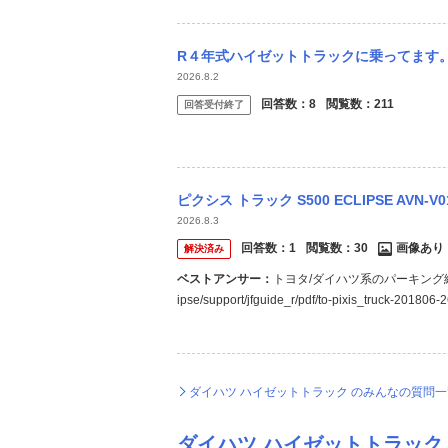
R４年式ハイゼットトラックに乗ってます。エアコンが効かなくなり電装屋に診断してもらい
2026.8.2
回答数：
8
閲覧数：
211
回答受付終了
ピクシス トラック S500 ECLIPSE AVN-V01取付けしました。 画像の
2026.8.3
回答数：
1
閲覧数：
30
画像あり
解決済み
ベストアンサー：
トヨタ/ダイハツ系のパーキング線はコネク
ipse/support/jfguide_r/pdf/to-pixis_
車輌側パーキング線は切りっぱなしでOKです。
ダイハツ ハイゼットトラック のみんなの質問
ダイハツ ハイゼットトラック