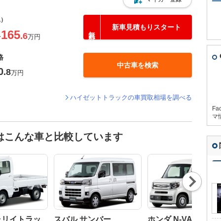
込）
新車見積もりスタート
165
.6
〜
万円
格
中古車を検索
0
.8
万円
ハイゼットトラックの車買取相場を調べる
Fa
マ
はこんな車と比較しています
Nex
t
ャリイトラッ
スバル サンバー
ホンダ N-VAN