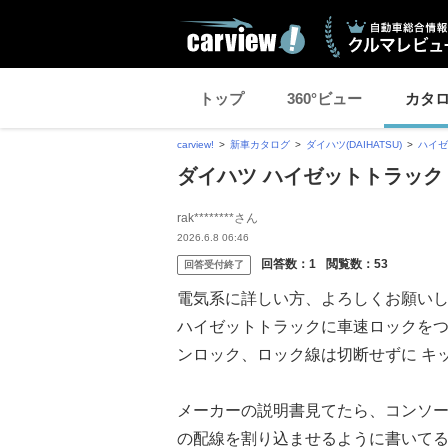
トップ
360°ビュー
カタ
carview!
新車カタログ
ダイハツ(DAIHATSU)
ハイゼ
ダイハツ ハイゼットトラック
rak********さん
2026.6.8 06:46
回答数：
1
閲覧数：
53
回答受付終了
電気系に詳しい方、よろしくお願い
ハイゼットトラックに車速ロックをつ
ンロック、ロック線は切断せずに キ
メーカーの説明書見てたら、コンソー
の配線を割り込ませるように書いて