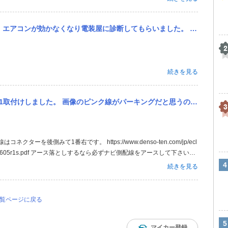
ました。 症状として、マグネットクラッチが作動したり、しなかったりです。 コンデンサーと電ファンモーターの診断...
続きを見る
ピンク線がパーキングだと思うのですがこれをエレクトロタップでアースしたら走行中TV見れる様になるのですかね？ ...
ターを後側みて1番右です。 https://www.denso-ten.com/jp/ecl
truck-201806-2605r1s.pdf アース落としするなら必ずナビ側配線をアースして下さい。
続きを見る
一覧ページに戻る
マイカー登録