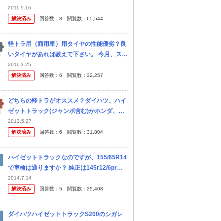
2011.5.16
解決済み
回答数：
8
閲覧数：
65,544
軽トラ用（商用車）用タイヤの性能優劣？良
いタイヤがあれば教えて下さい。 今月、スバ
ルサンバートラックを買い、毎日使用してい
2011.3.25
ますが、標準で付いていたタイヤがヨコハマ
解決済み
回答数：
6
閲覧数：
32,257
タイヤ製のもので、商用車のデリバ...
どちらの軽トラがオススメ？ダイハツ、ハイ
ゼットトラック(ジャンボ含む)かホンダ、ア
クティトラックを新車で購入しようと思って
2013.5.27
います。エアコン、パワステ、４ＷＤの５Ｍ
解決済み
回答数：
6
閲覧数：
31,804
Ｔが購入時の最低条件。ご意見よろしく
ハイゼットトラックなのですが、155/65R14
で車検は通りますか？ 純正は145r12/6prで
す。 車検不可な場合どのサイズまで可能か教
2014.7.14
えていただければ幸いです。
解決済み
回答数：
5
閲覧数：
25,408
ダイハツハイゼットトラックS200のシガレ