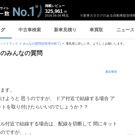
掲載レビュー
325,961
件
時点
※新車カタログのある自動車総合情報
2026.08.08
ログ
中古車検索
新車見積り
車買取
ニュース
ットトラック
みんなの質問(回答受付終了)
電気系に詳しい方、よろしくお願いします。
 のみんなの質問
違反報告
します。
けようと 思うのですが、 ドア付近で結線する場合 ア
ットを取り付けたらいいのでしょうか？？
ル付近で結線する場合は、配線を切断して 間にキット
るのですが、、。