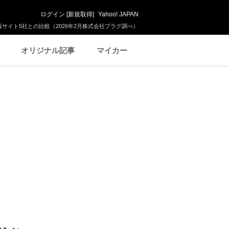
ログイン
[
新規取得
]
Yahoo! JAPAN
サイト5社との比較（2026年2月株式会社プラグ調べ）
オリジナル記事
マイカー