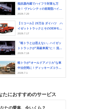
抵抗器内蔵でハイフラ対策も万
イ
ク
全！ ヴァレンティの前期型ハイゼ
ットトラック用LEDテールランプ
2026.7.20
【リコール】29万台 ダイハツ ハ
イゼットトラックとそのOEMモデ
ルトヨタ ピクシストラック スバ
2026.7.17
ル サンバートラック
「軽トラとは思えない」ハイゼッ
トトラックが”高級車風”に！ 流れ
るウインカー採用のLEDテールラ
2026.7.16
ンプ登場
軽トラが“オールドアメリカ”な車
中泊空間に！ディッキーズコラボ
の新型キャンパー披露
2026.7.1
なたにおすすめのサービス
あなたの愛車、今いくら？