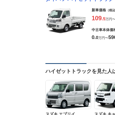
新車価格
（税
109
.5
万円
中古車本体価
0
59
.0
万円
〜
ハイゼットトラックを見た人
スズキ エブリイ
スズキ キ