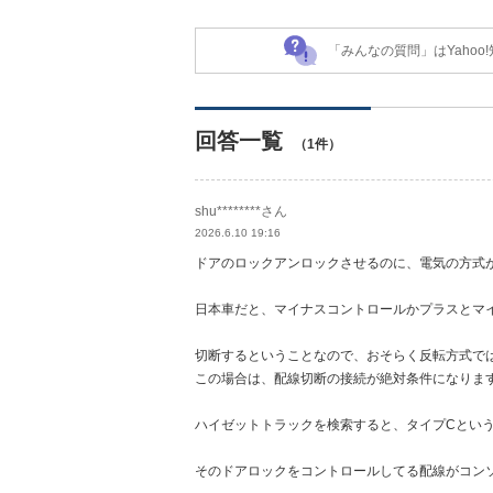
「みんなの質問」はYaho
回答一覧
（1件）
shu********さん
2026.6.10 19:16
ドアのロックアンロックさせるのに、電気の方式
日本車だと、マイナスコントロールかプラスとマ
切断するということなので、おそらく反転方式で
この場合は、配線切断の接続が絶対条件になりま
ハイゼットトラックを検索すると、タイプCとい
そのドアロックをコントロールしてる配線がコン