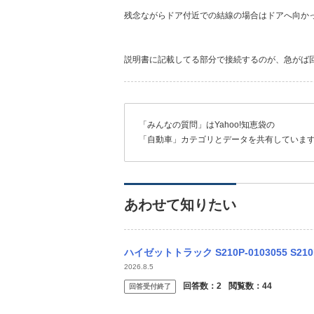
残念ながらドア付近での結線の場合はドアへ向か
説明書に記載してる部分で接続するのが、急がば
「みんなの質問」はYahoo!知恵袋の
「自動車」カテゴリとデータを共有していま
あわせて知りたい
ハイゼットトラック S210P-0103055 S210P 前期 平成13年ハイゼ
2026.8.5
回答数：
2
閲覧数：
44
回答受付終了