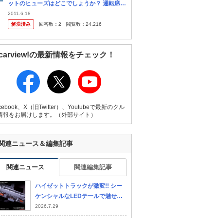
ットのヒューズはどこでしょうか？ 運転席側
のヒューズボックスをすべて外しましたがど
2011.6.18
れも切れていません。どなたか教えて下さ
解決済み
回答数：
2
閲覧数：
24,216
い。
carview!の最新情報をチェック！
cebook、X（旧Twitter）、Youtubeで最新のクル
情報をお届けします。（外部サイト）
関連ニュース＆編集記事
関連ニュース
関連編集記事
ハイゼットトラックが激変!! シー
ケンシャルなLEDテールで魅せる
軽トラに!!
2026.7.29
スズキ スーパーキャリ
スバル サンバートラッ
日