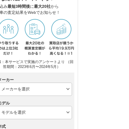
込み
最短3時間後
に
最大20社
から
車の査定結果をWebでお知らせ！
1：本サービスで実施のアンケートより （回
答期間：2023年6月〜2024年5月）
メーカー
モデル
年式