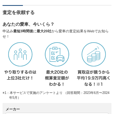
査定を依頼する
あなたの愛車、今いくら？
申込み
最短3時間後
に
最大20社
から愛車の査定結果をWebでお知ら
せ！
※1：本サービスで実施のアンケートより （回答期間：2023年6月〜2024
年5月）
メーカー