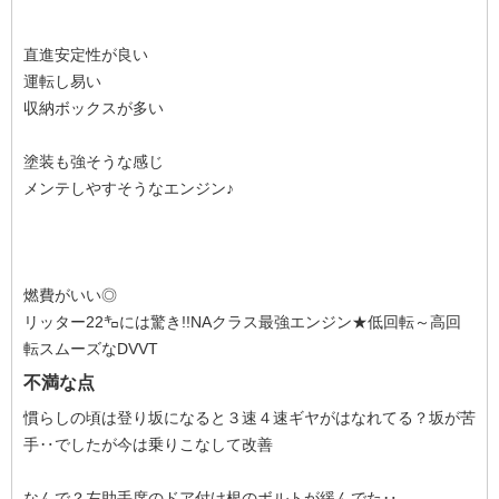
直進安定性が良い
運転し易い
収納ボックスが多い
塗装も強そうな感じ
メンテしやすそうなエンジン♪
燃費がいい◎
リッター22㌔には驚き!!NAクラス最強エンジン★低回転～高回
転スムーズなDVVT
不満な点
慣らしの頃は登り坂になると３速４速ギヤがはなれてる？坂が苦
手‥でしたが今は乗りこなして改善
なんで？左助手席のドア付け根のボルトが緩んでた‥