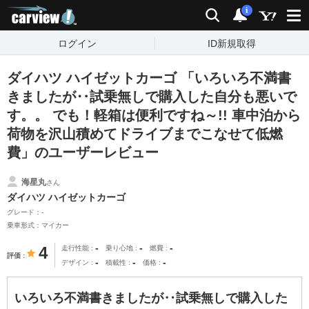
carview!
検索
通知
i
ログイン
ID新規取得
ダイハツ ハイゼットカーゴ 「いろいろ不満書
きましたが‥試乗無しで購入した自分も悪いで
す。。 でも！軽箱は便利ですね～!! 車中泊から
荷物を沢山積めてドライブまでこなせて低燃
費」のユーザーレビュー
海星丸
さん
ダイハツ ハイゼットカーゴ
グレード：-
乗車形式：マイカー
-
-
-
4
走行性能
乗り心地
燃費
評価
-
-
-
デザイン
積載性
価格
いろいろ不満書きましたが‥試乗無しで購入した