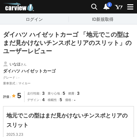
carview!
検索
通知
i
ログイン
ID新規取得
ダイハツ ハイゼットカーゴ 「地元でこの型は
まだ見かけないチンスポとリアのスリット」の
ユーザーレビュー
いなほ
さん
ダイハツ ハイゼットカーゴ
グレード：-
乗車形式：マイカー
3
5
3
5
走行性能
乗り心地
燃費
評価
4
5
-
デザイン
積載性
価格
地元でこの型はまだ見かけないチンスポとリアの
スリット
2025.3.23