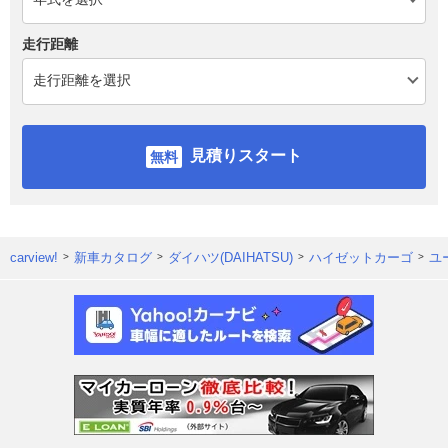
走行距離
見積りスタート
carview!
新車カタログ
ダイハツ(DAIHATSU)
ハイゼットカーゴ
ユ