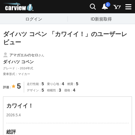
carview!
検索
通知
i
ログイン
ID新規取得
ダイハツ コペン 「カワイイ！」のユーザーレ
ビュー
アマガエルのセロ
さん
ダイハツ コペン
グレード：- 2024年式
乗車形式：マイカー
5
4
5
5
走行性能
乗り心地
燃費
評価
5
3
4
デザイン
積載性
価格
カワイイ！
2026.5.4
総評