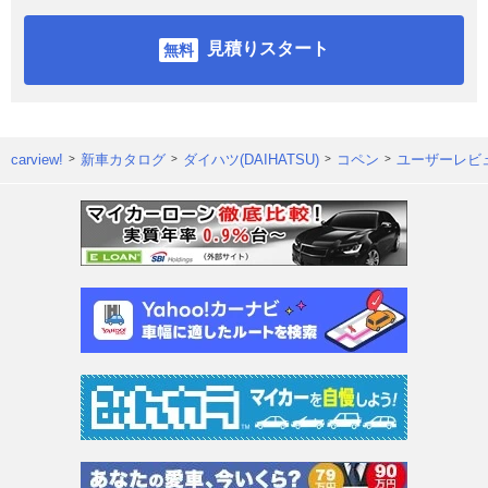
見積りスタート
carview!
新車カタログ
ダイハツ(DAIHATSU)
コペン
ユーザーレビ