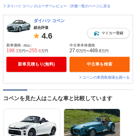
ダイハツ コペン のユーザーレビュー・評価一覧のページに戻る
ダイハツ コペン
総合評価
マイカー登録
4.6
新車価格
中古車本体価格
（税込）
198
255
27
469
.3
.6
.0
.8
万円〜
万円
万円〜
万円
新車見積もり(無料)
中古車を検索
コペンの車買取相場を調べる
コペンを見た人はこんな車と比較しています